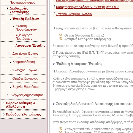
Προγραμματισμού
Καταχώριση Αποφάσεων Ένταξης στο ΟΠΣ
Διαδικασίες
Υλοποίησης
Σχετικό Θεσμικό Πλαίσιο
Ένταξη Πράξεων
Εκδοση
Η εισήγηση συντάσσεται με βάση τα όσα καθορίζονται σ
Προσκλήσεων
Αξιολόγηση
Θετική (Απόφαση Ένταξης)
Προτάσεων
Αρνητική (Απόφαση Απόρριψης).
Απόφαση Ένταξης
Σε περίπτωση θετικής εισήγησης είναι δυνατή η προσ
Ο Προϊστάμενος της ΕΥΔ Ε.Π. "ΚτΠ" υπογράφει την εισή
Διαχείριση Έργων
απόφασης ένταξης.
Χρηματοδότηση
Έκδοση Απόφαση Ένταξης
Έλεγχος Έργων
Η Απόφαση Ένταξης συντάσσεται με βάση τα όσα καθορ
Κάθε σχέδιο απόφασης ένταξης που παραδίδεται για υ
Ομάδες Εργασίας
συνοδεύεται από έγγραφη βεβαίωση την οποία υπογράφο
Β, και με την οποία βεβαιώνεται ότι τα στοιχεία του ε
Συχνές Ερωτήσεις
Εφαρμογή Διαχείρισης Έργων.
Ενέργειες Δημοσιότητας
Παρακολούθηση &
Σύνταξη διαβιβαστικού Απόφασης και αποστο
Αξιολόγηση
Το «Διαβιβαστικό Απόφασης» συντάσσεται από τη Μονά
Πρόοδος Υλοποίησης
Απόφασης Ένταξης αποστέλλεται στους ΤΔ
με το «Διαβ
Στην περίπτωση έκδοσης Απόφασης Απόρριψης, αυτή κοι
Υποχρεωτικά στους εκφέροντες γνώμη Φορείς
Στις ενδιαφερόμενες
ΓΓ Περιφερειών, όταν η Πρ