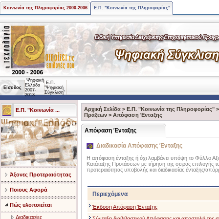
Κοινωνία της Πληροφορίας 2000-2006
Ε.Π. "Κοινωνία της Πληροφορίας"
Ψηφιακή
Ε.Π.
Ελλάδα
Είσοδος
"Ψηφιακή
2007-
Σύγκλιση"
2013
Αρχική Σελίδα
>
Ε.Π. "Κοινωνία της Πληροφορίας"
Ε.Π. "Κοινωνία ...
Πράξεων
>
Απόφαση Ένταξης
Απόφαση Ένταξης
Διαδικασία Απόφασης Ένταξης
Η απόφαση ένταξης ή όχι λαμβάνει υπόψη το Φύλλο Αξι
Κατάταξης Προτάσεων με τήρηση της σειράς επιλογής του
προτεραιότητας υποβολής και διαδικασίας ένταξης/α
Άξονες Προτεραιότητας
Ποιους Αφορά
Περιεχόμενα
Πώς υλοποιείται
Έκδοση Απόφαση Ένταξης
Διαδικασίες
Σύνταξη διαβιβαστικού Απόφασης και αποστολή της 