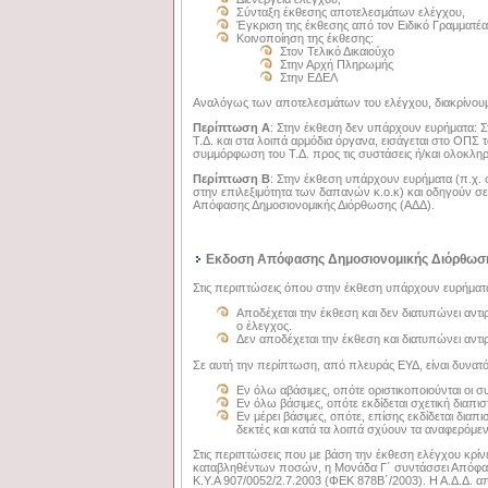
Σύνταξη έκθεσης αποτελεσμάτων ελέγχου,
Έγκριση της έκθεσης από τον Ειδικό Γραμματέα
Κοινοποίηση της έκθεσης:
Στον Τελικό Δικαιούχο
Στην Αρχή Πληρωμής
Στην ΕΔΕΛ
Αναλόγως των αποτελεσμάτων του ελέγχου, διακρίνουμε
Περίπτωση Α
: Στην έκθεση δεν υπάρχουν ευρήματα: Στ
Τ.Δ. και στα λοιπά αρμόδια όργανα, εισάγεται στο ΟΠΣ τ
συμμόρφωση του Τ.Δ. προς τις συστάσεις ή/και ολοκληρ
Περίπτωση Β
: Στην έκθεση υπάρχουν ευρήματα (π.χ. σ
στην επιλεξιμότητα των δαπανών κ.ο.κ) και οδηγούν σ
Απόφασης Δημοσιονομικής Διόρθωσης (ΑΔΔ).
Εκδοση Απόφασης Δημοσιονομικής Διόρθωσ
Στις περιπτώσεις όπου στην έκθεση υπάρχουν ευρήματα,
Αποδέχεται την έκθεση και δεν διατυπώνει αντιρ
ο έλεγχος.
Δεν αποδέχεται την έκθεση και διατυπώνει αντι
Σε αυτή την περίπτωση, από πλευράς ΕΥΔ, είναι δυνατόν
Εν όλω αβάσιμες, οπότε οριστικοποιούνται οι σ
Εν όλω βάσιμες, οπότε εκδίδεται σχετική διαπι
Εν μέρει βάσιμες, οπότε, επίσης εκδίδεται διαπ
δεκτές και κατά τα λοιπά σχύουν τα αναφερόμ
Στις περιπτώσεις που με βάση την έκθεση ελέγχου κρ
καταβληθέντων ποσών, η Μονάδα Γ΄ συντάσσει Απόφαση
Κ.Υ.Α 907/0052/2.7.2003 (ΦΕΚ 878Β΄/2003). Η Α.Δ.Δ. απ