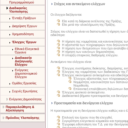
Προγραμματισμού
Στόχος και αντικείμενο ελέγχων
Διαδικασίες
Υλοποίησης
Οι έλεγχοι διεξάγονται:
Ένταξη Πράξεων
Είτε κατά τη διάρκεια εκτέλεσης της Πράξης,
Είτε μετά την ολοκλήρωση της Πράξης.
Διαχείριση Έργων
Στόχος του ελέγχου είναι να διαπιστωθεί η τήρηση τω
Χρηματοδότηση
ειδικότερα:
Η τήρηση της νομιμότητας και κανονικότητας τ
Έλεγχος Έργων
Η αξιοπιστία των πληροφοριών που δηλώνονται 
Η τήρηση των δεσμεύσεων που έχει αναλάβει ο 
Εθνικά Ελεγκτικά
Η τήρηση των κανόνων δημοσιότητας.
Όργανα
Η ύπαρξη επαρκούς διαδρομής ελέγχου.
Διαδικασία
Διεξαγωγής
Αντικείμενο του ελέγχου είναι:
Ελέγχου
Έλεγχος συστήματος διοίκησης, διαχείρισης, εκ
Ενέργειες
Έλεγχος της νομιμότητας των διαδικασιών της 
Δημοσιονομικού
Έλεγχος οικονομικού αντικειμένου και ειδικότερ
Ελέγχου
Έλεγχος αξιοπιστίας των πληροφοριών
Νομιμότητα, κανονικότητα των δαπανών
Ομάδες Εργασίας
Νομοθεσία,
Επιλεκτική επαλήθευση δηλώσεων δ
Συχνές Ερωτήσεις
Έλεγχος φυσικού αντικειμένου.
Διαδικαστικά βήματα προετοιμασίας και διενέργε
Ενέργειες Δημοσιότητας
Προετοιμασία και διενέργεια ελέγχου
Παρακολούθηση &
Αξιολόγηση
Η προετοιμασία για τη διενέργεια ελέγχου καθώς και ο έ
Επιλογή του έργου που θα ελεγχθεί,
Πρόοδος Υλοποίησης
Συγκρότηση ελεγκτικού κλιμακίου και προγραμ
Έγγραφη ειδοποίηση του Τ.Δ. για την διενέργει
Διενέργεια ελέγχου,