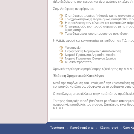
τίτλο βεβαίωσης του χρέους και είναι αμέσως εκτελεστή.
Στην Απόφαση αναφέρονται:
Ο υπόχρεος Φορέας ή Φορείς και τα συνυπόχ
Το αχρεωστήτως ή παρανόμως καταβληθέν πο
Η προέλευση των εθνικών και κοινοτικών πόρ
Ο επιμερισμός του ποσού σύμφωνα με το ποσο
ύψος αυτής,
Τα ένδικα μέσα που μπορούν να ασκηθούν.
Η Α.Δ.Δ. αφορά και κοινοποιείται με επίδοση σε Τ.Δ, που
Υπουργείο
Περιφέρεια ή Νομαρχιακή Αυτοδιοίκηση
Νομικό Πρόσωπο Δημοσίου Δικαίου
Νομικό Πρόσωπο Ιδιωτικού Δικαίου
Φυσικό πρόσωπο
Χρονικό περιθώριο εμπρόθεσμης εξόφλησης της Α.Δ.Δ.:
Έκδοση Χρηματικού Καταλόγου
Μετά την παρέλευση του μηνός από την κοινοποίηση της 
χρηματικός κατάλογος, σύμφωνα με τα οριζόμενα στην
Ο κατάλογος αποστέλλεται στην κατά τόπον αρμόδια Δ.
Το προς είσπραξη ποσό βαρύνεται με τόκους υπερημερία
ημερομηνία καταβολής του ποσού. Επιπλέον, είναι δυ
Κ.Ε.Δ.Ε.
Ταυτότητα
:
Προσβασιμότητα
:
Χάρτης Ιστού
:
Όροι Χ