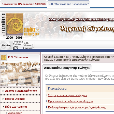
Κοινωνία της Πληροφορίας 2000-2006
Ε.Π. "Κοινωνία της Πληροφορίας"
Ψηφιακή
Ε.Π.
Ελλάδα
Είσοδος
"Ψηφιακή
2007-
Σύγκλιση"
2013
Αρχική Σελίδα
>
Ε.Π. "Κοινωνία της Πληροφορίας"
Ε.Π. "Κοινωνία ...
Έργων
>
Διαδικασία Διεξαγωγής Ελέγχου
Διαδικασία Διεξαγωγής Ελέγχου
Οι έλεγχοι διεξάγονται είτε κατά τη διάρκεια εκτέλεσης
του ελέγχου είναι να διαπιστωθεί η τήρηση των όρων 
Περιεχόμενα
Άξονες Προτεραιότητας
Στόχος και αντικείμενο ελέγχων
Ποιους Αφορά
Προετοιμασία και διενέργεια ελέγχου
Πώς υλοποιείται
Εκδοση Απόφασης Δημοσιονομικής Διόρθωσης
Διαδικασίες