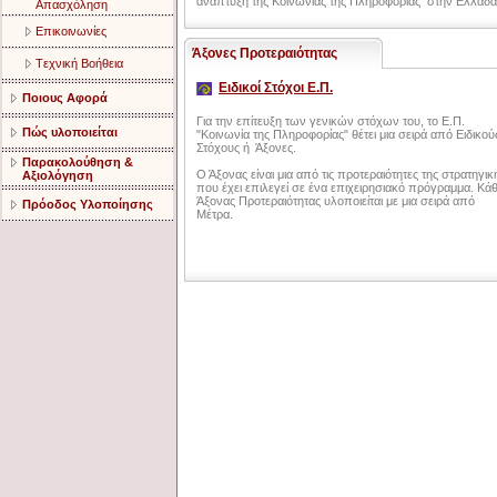
ανάπτυξη της Κοινωνίας της Πληροφορίας στην Ελλάδα
Aπασχόληση
Eπικοινωνίες
Άξονες Προτεραιότητας
Tεχνική Bοήθεια
Ειδικοί Στόχοι Ε.Π.
Ποιους Αφορά
Για την επίτευξη των γενικών στόχων του, το Ε.Π.
Πώς υλοποιείται
"Κοινωνία της Πληροφορίας" θέτει μια σειρά από Ειδικού
Στόχους ή Άξονες.
Παρακολούθηση &
Ο Άξονας είναι μια από τις προτεραιότητες της στρατηγικ
Αξιολόγηση
που έχει επιλεγεί σε ένα επιχειρησιακό πρόγραμμα. Κά
Άξονας Προτεραιότητας υλοποιείται με μια σειρά από
Πρόοδος Υλοποίησης
Μέτρα.