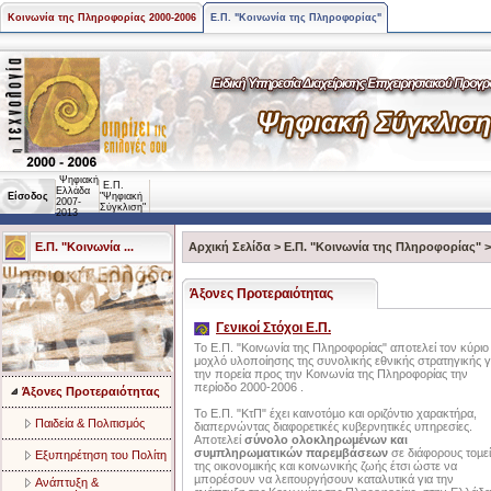
Κοινωνία της Πληροφορίας 2000-2006
Ε.Π. "Κοινωνία της Πληροφορίας"
Ψηφιακή
Ε.Π.
Ελλάδα
Είσοδος
"Ψηφιακή
2007-
Σύγκλιση"
2013
Ε.Π. "Κοινωνία ...
Αρχική Σελίδα
>
Ε.Π. "Κοινωνία της Πληροφορίας"
Άξονες Προτεραιότητας
Γενικοί Στόχοι Ε.Π.
Το Ε.Π. "Κοινωνία της Πληροφορίας" αποτελεί τον κύριο
μοχλό υλοποίησης της συνολικής εθνικής στρατηγικής γ
την πορεία προς την Κοινωνία της Πληροφορίας την
περίοδο 2000-2006 .
Άξονες Προτεραιότητας
Το Ε.Π. "ΚτΠ" έχει καινοτόµο και οριζόντιο χαρακτήρα,
Παιδεία & Πολιτισμός
διαπερνώντας διαφορετικές κυβερνητικές υπηρεσίες.
Αποτελεί
σύνολο ολοκληρωµένων και
συµπληρωµατικών παρεµβάσεων
σε διάφορους τοµεί
Eξυπηρέτηση του Πολίτη
της οικονοµικής και κοινωνικής ζωής έτσι ώστε να
µπορέσουν να λειτουργήσουν καταλυτικά για την
Aνάπτυξη &