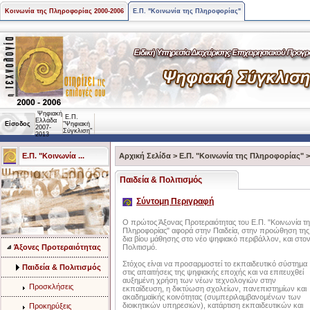
Κοινωνία της Πληροφορίας 2000-2006
Ε.Π. "Κοινωνία της Πληροφορίας"
Ψηφιακή
Ε.Π.
Ελλάδα
Είσοδος
"Ψηφιακή
2007-
Σύγκλιση"
2013
Ε.Π. "Κοινωνία ...
Αρχική Σελίδα
>
Ε.Π. "Κοινωνία της Πληροφορίας"
Παιδεία & Πολιτισμός
Σύντομη Περιγραφή
Ο πρώτος Άξονας Προτεραιότητας του Ε.Π. "Κοινωνία τη
Πληροφορίας" αφορά στην Παιδεία, στην προώθηση της
δια βίου μάθησης στο νέο ψηφιακό περιβάλλον, και στο
Άξονες Προτεραιότητας
Πολιτισμό.
Στόχος είναι να προσαρμοστεί το εκπαιδευτικό σύστημα
Παιδεία & Πολιτισμός
στις απαιτήσεις της ψηφιακής εποχής και να επιτευχθεί
αυξημένη χρήση των νέων τεχνολογιών στην
Προσκλήσεις
εκπαίδευση, η δικτύωση σχολείων, πανεπιστημίων και
ακαδημαϊκής κοινότητας (συμπεριλαμβανομένων των
διοικητικών υπηρεσιών), κατάρτιση εκπαιδευτικών και
Προκηρύξεις