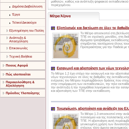
μαθητών, καθώς και ανάπτυξη ψηφιακού εκπαιδευτικού
περιεχομένου.
Δημόσια Διαβούλευση
Έργα
Μέτρα Άξονα
Τελικοί Δικαιούχοι
Εξοπλισμός και δικτύωση σε όλες τις βαθμίδ
Eξυπηρέτηση του Πολίτη
Το Μέτρο αποσκοπεί στη βελτίωσ
ΤΠΕ σε σχολικές μονάδες, στη διο
Aνάπτυξη &
ιδρύματα τριτοβάθμιας εκπαίδευσης
Aπασχόληση
στηρίζοντας ταυτόχρονα όλους του
Προτεραιότητας για την Παιδεία με
Eπικοινωνίες
Tεχνική Bοήθεια
Ποιους Αφορά
Εισαγωγή και αξιοποίηση των νέων τεχνολο
Το Μέτρο 1.2 έχει στόχο την εισαγωγή και την αξιοποίη
Πώς υλοποιείται
νέων τεχνολογιών σε όλες τις βαθμίδες της εκπαίδευσης
ενέργειες του Μέτρου περιλαμβάνουν δράσεις που στο
Παρακολούθηση &
στην επιμόρφωση των εκπαιδευτικών, την τηλε-εκπαίδ
Αξιολόγηση
την ανάπτυξη ή την προμήθεια λογισμικού και την εισα
και αξιοποίηση των ΤΠΕ στην εκπαίδευση.
Πρόοδος Υλοποίησης
Τεκμηρίωση, αξιοποίηση και ανάδειξη του Ε
Το Μέτρο 1.3 αποσκοπεί στην ανάδ
πολιτισμού και της πολιτιστικής κ
ΤΠΕ. Η αξιοποίηση αυτή περιλαμβάν
γενικευμένη χρήση των δυνατοτήτ
στόχους τόσο άμεσα οικονομικούς 