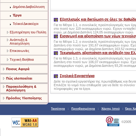
Δημόσια Διαβούλευση
Έργα
Εξοπλισμός και δικτύωση σε όλες τις βαθμίδ
Τελικοί Δικαιούχοι
Για το Μέτρο 1.1, ο συνολικός προϋπολογισμός των έρ
στο ποσό των 119 εκατομμυρίων ευρώ. Εχουν ενταχθεί
Eξυπηρέτηση του Πολίτη
ευρώ, με Δημόσια Δαπάνη 124,05 εκατομμυρίων ευρώ.
Εισαγωγή και αξιοποίηση των νέων τεχνολο
Aνάπτυξη &
Για το Μέτρο 1.2, ο συνολικός προϋπολογισμός των έρ
Aπασχόληση
Δαπάνη στο ποσό των 191,67 εκατομμυρίων ευρώ. Εχο
εκατομμυρίων ευρώ, με Δημόσια Δαπάνη 163,52 εκατομ
Eπικοινωνίες
Τεκμηρίωση, αξιοποίηση και ανάδειξη του Ε
Για το Μέτρο 1.3, ο συνολικός προϋπολογισμός των έρ
Tεχνική Bοήθεια
Δαπάνη στο ποσό των 106,07 εκατομμυρίων ευρώ. Εχο
εκατομμυρίων ευρώ, με Δημόσια Δαπάνη 93,26 εκατομμ
Ποιους Αφορά
Σχολικά Εργαστήρια
Πώς υλοποιείται
Δείτε τα σχολικά εργαστήρια της πρωτοβάθμιας και δε
Επιλέξτε το νομό που επιθυμείτε για να δείτε το σύνο
Παρακολούθηση &
πληροφορίες για τα έργα.
Αξιολόγηση
Πρόοδος Υλοποίησης
Ταυτότητα
:
Προσβασιμότητα
:
Χάρτης Ιστού
:
Όροι Χ
©2005