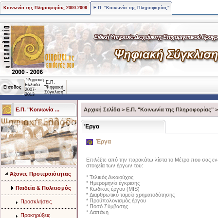
Κοινωνία της Πληροφορίας 2000-2006
Ε.Π. "Κοινωνία της Πληροφορίας"
Ψηφιακή
Ε.Π.
Ελλάδα
Είσοδος
"Ψηφιακή
2007-
Σύγκλιση"
2013
Ε.Π. "Κοινωνία ...
Αρχική Σελίδα
>
Ε.Π. "Κοινωνία της Πληροφορίας"
Έργα
Έργα
Επιλέξτε από την παρακάτω λίστα το Μέτρο που σας ενδ
στοιχεία των έργων του:
Άξονες Προτεραιότητας
* Τελικός Δικαιούχος
* Ημερομηνία έγκρισης
Παιδεία & Πολιτισμός
* Κωδικός έργου (MIS)
* Διαρθρωτικό ταμείο χρηματοδότησης
* Προϋπολογισμός έργου
Προσκλήσεις
* Ποσό Σύμβασης
* Δαπάνη
Προκηρύξεις