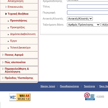
Aπασχόληση
Χρηματοδότησης
Τίτλος
Eπικοινωνίες
Περιγραφή
Tεχνική Bοήθεια
Ανοικτές/Κλειστές
Προσκλήσεις
Ταξινόμηση Βάση:
Προκηρύξεις
Δημόσια Διαβούλευση
Έργα
Τελικοί Δικαιούχοι
Ποιους Αφορά
Πώς υλοποιείται
Παρακολούθηση &
Αξιολόγηση
Πρόοδος Υλοποίησης
Χάρτης Ιστού
:
Προσβασιμότητα
:
Ταυτότητα
:
Όροι Χ
©2005