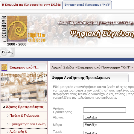
Η Κοινωνία της Πληροφορίας στην Ελλάδα
Επιχειρησιακό Πρόγραμμα "ΚτΠ"
Είσοδος
Επιχειρησιακό Π...
Αρχική Σελίδα
>
Επιχειρησιακό Πρόγραμμα "ΚτΠ"
>
Φόρμα Αναζήτησης Προσκλήσεων
Εδώ μπορείτε να αναζητήσετε και να βρείτε όλες τις πρ
να παραμετροποιήσετε την αναζήτησή σας, επιλέγοντας 
περιφέρεια, τους Τελικούς Δικαιούχους και, επίσης, μπορ
να επιλέξετε την ταξινόμηση που επιθυμείτε.
Άξονες Προτεραιότητας
Αριθμός
Πρόσκλησης
Παιδεία & Πολιτισμός
Άξονας
Eξυπηρέτηση του Πολίτη
Μέτρο
Aνάπτυξη &
Ταμείο