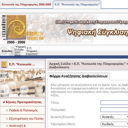
Κοινωνία της Πληροφορίας 2000-2006
Ε.Π. "Κοινωνία της Πληροφορίας"
Ψηφιακή
Ε.Π.
Ελλάδα
Είσοδος
"Ψηφιακή
2007-
Σύγκλιση"
2013
Αρχική Σελίδα
>
Ε.Π. "Κοινωνία της Πληροφορίας"
Ε.Π. "Κοινωνία ...
Διαβούλευση
Φόρμα Αναζήτησης Διαβουλεύσεων
Εδώ μπορείτε να αναζητήσετε και να βρείτε όλες τις Διαβ
δυνατότητα να παραμετροποιήσετε την αναζήτησή σας, επ
ταξινόμηση των αποτελεσμάτων ανά τίτλο, προϋπολογισ
λήξης.
Άξονες Προτεραιότητας
Τίτλος
Περιγραφή
Παιδεία & Πολιτισμός
Ανοικτές/Κλειστές
Eξυπηρέτηση του Πολίτη
Ταξινόμηση Βάση:
Aνάπτυξη &