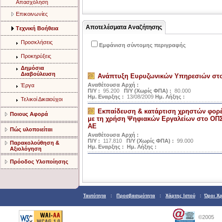
Aπασχόληση
Eπικοινωνίες
Αποτελέσματα Αναζήτησης
Tεχνική Bοήθεια
Προσκλήσεις
Εμφάνιση σύντομης περιγραφής
Προκηρύξεις
Δημόσια
Διαβούλευση
Ανάπτυξη Ευρυζωνικών Υπηρεσιών στ
Αναθέτουσα Αρχή :
Έργα
Π/Υ :
95.200
Π/Υ (Χωρίς ΦΠΑ) :
80.000
Ημ. Εναρξης :
13/08/2009
Ημ. Λήξης :
Τελικοί Δικαιούχοι
Εκπαίδευση & κατάρτιση χρηστών φορέ
Ποιους Αφορά
με τη χρήση Ψηφιακών Εργαλείων στο ΟΠΣ
ΑΕ
Πώς υλοποιείται
Αναθέτουσα Αρχή :
Π/Υ :
117.810
Π/Υ (Χωρίς ΦΠΑ) :
99.000
Παρακολούθηση &
Ημ. Εναρξης :
Ημ. Λήξης :
Αξιολόγηση
Πρόοδος Υλοποίησης
Ταυτότητα
:
Προσβασιμότητα
:
Χάρτης Ιστού
:
Όροι Χ
©2005