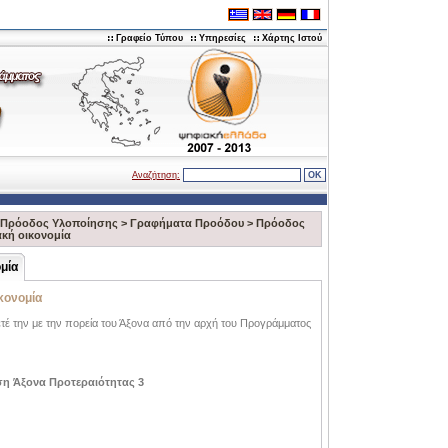
Γραφείο Τύπου
Υπηρεσίες
Χάρτης Ιστού
Αναζήτηση:
Πρόοδος Υλοποίησης
>
Γραφήματα Προόδου
>
Πρόοδος
κή οικονομία
μία
κονομία
ετέ την με την πορεία του Άξονα από την αρχή του Προγράμματος
ση Άξονα Προτεραιότητας 3