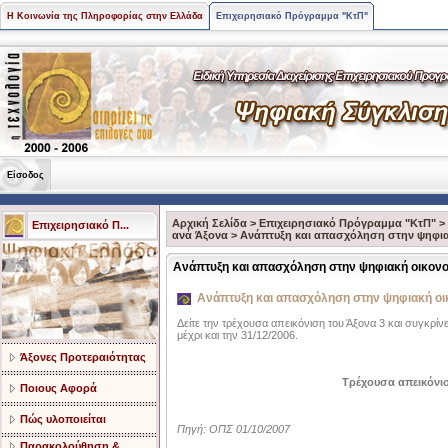
Η Κοινωνία της Πληροφορίας στην Ελλάδα
Επιχειρησιακό Πρόγραμμα "ΚτΠ"
Είσοδος
Αρχική Σελίδα
>
Επιχειρησιακό Πρόγραμμα "ΚτΠ"
>
Επιχειρησιακό Π...
ανά Άξονα
>
Ανάπτυξη και απασχόληση στην ψηφια
Ανάπτυξη και απασχόληση στην ψηφιακή οικονο
Ανάπτυξη και απασχόληση στην ψηφιακή οι
Δείτε την τρέχουσα απεικόνιση του Άξονα 3 και συγκρίν
μέχρι και την 31/12/2006.
Άξονες Προτεραιότητας
Τρέχουσα απεικόνι
Ποιους Αφορά
Πώς υλοποιείται
Πηγή: ΟΠΣ 01/10/2007
Παρακολούθηση &