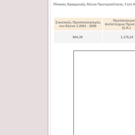
Πίνακας Εφαρμογής Άξονα Προτεραιότητας 3 (σε 
Προϋπολογισ
Συνολικός Προϋπολογισμός
Αντίστοιχων Προ
του Άξονα 3 2001 - 2006
(Σ.Κ.)
904,39
1.175,24