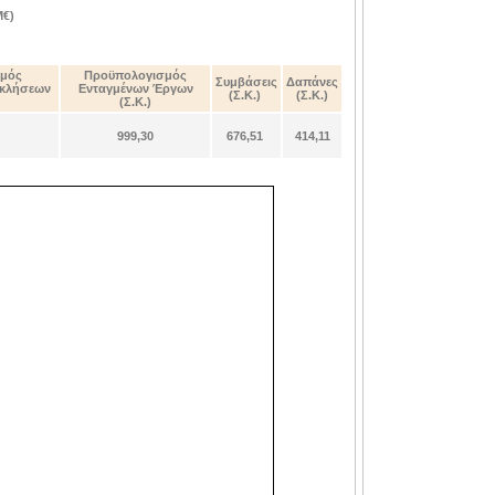
Μ€)
μός
Προϋπολογισμός
Συμβάσεις
Δαπάνες
σκλήσεων
Ενταγμένων Έργων
(Σ.Κ.)
(Σ.Κ.)
(Σ.Κ.)
999,30
676,51
414,11