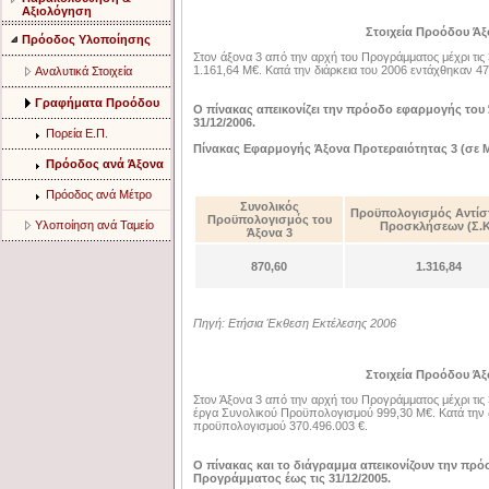
Αξιολόγηση
Στοιχεία Προόδου Άξ
Πρόοδος Υλοποίησης
Στον άξονα 3 από την αρχή του Προγράμματος μέχρι τι
1.161,64 Μ€. Κατά την διάρκεια του 2006 εντάχθηκαν 
Aναλυτικά Στοιχεία
Γραφήματα Προόδου
Ο πίνακας απεικονίζει την πρόοδο εφαρμογής του
31/12/2006.
Πορεία Ε.Π.
Πίνακας Εφαρμογής Άξονα Προτεραιότητας 3 (σε 
Πρόοδος ανά Άξονα
Πρόοδος ανά Μέτρο
Συνολικός
Προϋπολογισμός Αντίσ
Προϋπολογισμός του
Υλοποίηση ανά Ταμείο
Προσκλήσεων (Σ.Κ
Άξονα 3
870,60
1.316,84
Πηγή: Ετήσια Έκθεση Εκτέλεσης 2006
Στοιχεία Προόδου Άξ
Στον Άξονα 3 από την αρχή του Προγράμματος μέχρι τι
έργα Συνολικού Προϋπολογισμού 999,30 Μ€. Κατά την δ
προϋπολογισμού 370.496.003 €.
Ο πίνακας και το διάγραμμα απεικονίζουν την πρ
Προγράμματος έως τις 31/12/2005.