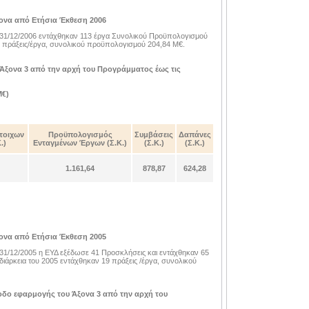
ονα από Ετήσια Έκθεση 2006
ς 31/12/2006 εντάχθηκαν 113 έργα Συνολικού Προϋπολογισμού
47 πράξεις/έργα, συνολικού προϋπολογισμού 204,84 Μ€.
 Άξονα 3 από την αρχή του Προγράμματος έως τις
Μ€)
τοιχων
Προϋπολογισμός
Συμβάσεις
Δαπάνες
.)
Ενταγμένων Έργων (Σ.Κ.)
(Σ.Κ.)
(Σ.Κ.)
1.161,64
878,87
624,28
ονα από Ετήσια Έκθεση 2005
ς 31/12/2005 η ΕΥΔ εξέδωσε 41 Προσκλήσεις και εντάχθηκαν 65
ιάρκεια του 2005 εντάχθηκαν 19 πράξεις /έργα, συνολικού
όοδο εφαρμογής του Άξονα 3 από την αρχή του