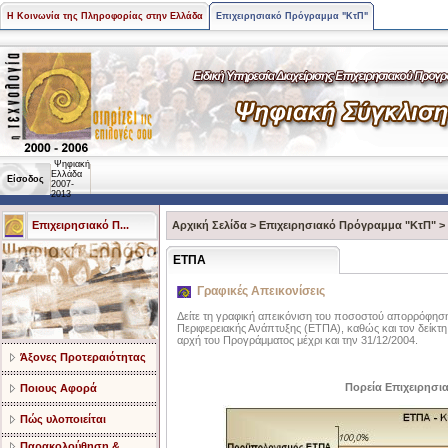
Η Κοινωνία της Πληροφορίας στην Ελλάδα
Επιχειρησιακό Πρόγραμμα "ΚτΠ"
Ψηφιακή
Ελλάδα
Είσοδος
2007-
2013
Επιχειρησιακό Π...
Αρχική Σελίδα
>
Επιχειρησιακό Πρόγραμμα "ΚτΠ"
>
ΕΤΠΑ
Γραφικές Απεικονίσεις
Δείτε τη γραφική απεικόνιση του ποσοστού απορρόφηση
Περιφερειακής Ανάπτυξης (ΕΤΠΑ), καθώς και τον δείκτ
αρχή του Προγράμματος μέχρι και την 31/12/2004.
Άξονες Προτεραιότητας
Πορεία Επιχειρησι
Ποιους Αφορά
Πώς υλοποιείται
Παρακολούθηση &