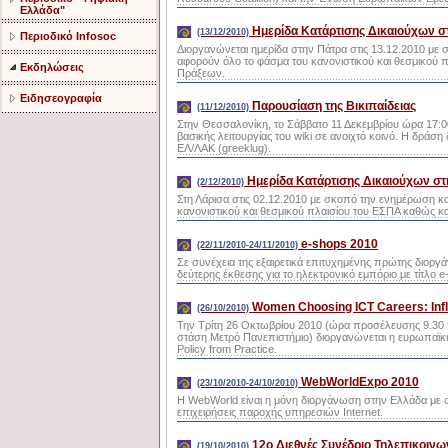
Ελλάδα"
Ημερίδα Κατάρτισης Δικαιούχων σ
(13/12/2010)
Περιοδικό Infosoc
Διοργανώνεται ημερίδα στην Πάτρα στις 13.12.2010 μ
αφορούν όλο το φάσμα του κανονιστικού και θεσμικού 
Εκδηλώσεις
Πράξεων.
Ειδησεογραφία
Παρουσίαση της Βικιπαίδειας
(11/12/2010)
Στην Θεσσαλονίκη, το Σάββατο 11 Δεκεμβρίου ώρα 17:00 
βασικής λειτουργίας του wiki σε ανοιχτό κοινό. Η δρ
ΕΛ/ΛΑΚ (greeklug).
Ημερίδα Κατάρτισης Δικαιούχων στ
(2/12/2010)
Στη Λάρισα στις 02.12.2010 με σκοπό την ενημέρωση 
κανονιστικού και θεσμικού πλαισίου του ΕΣΠΑ καθώς κ
e-shops 2010
(22/11/2010-24/11/2010)
Σε συνέχεια της εξαιρετικά επιτυχημένης πρώτης διοργ
δεύτερης έκθεσης για το ηλεκτρονικό εμπόριο με τίτλο 
Women Choosing ICT Careers: Infl
(26/10/2010)
Την Τρίτη 26 Οκτωβρίου 2010 (ώρα προσέλευσης 9.30 
στάση Μετρό Πανεπιστήμιο) διοργανώνεται η ευρωπαϊκή
Policy from Practice.
WebWorldExpo 2010
(23/10/2010-24/10/2010)
Η WebWorld είναι η μόνη διοργάνωση στην Ελλάδα μ
επιχειρήσεις παροχής υπηρεσιών Internet.
12ο Διεθνές Συνέδριο Τηλεπικοιν
(19/10/2010)