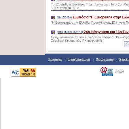
Το 12ο Διεθνές Συνέδριο Τηλεπικοινωνιών Info-ComWorl
19 Οκτωβρίου 2010
Συμπόσιο "H Europeana στην Ελλ
(19/10/2010)
"H Europeana στην Ελλάδα: Προσθέτοντας Ελληνικό Πο
24η Infosystem και 16ο Σ
(8/10/2010-9/10/2010)
Πραγματοποιούνται στο Συνεδριακό Κέντρο "Ι. Βελλίδης
Συνέδριο Εφαρμογών Πληροφορικής.
1
Ταυτότητα
:
Προσβασιμότητα
:
Χάρτης Ιστού
:
Όροι Χ
©2005