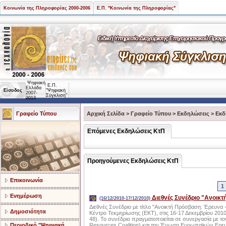
Κοινωνία της Πληροφορίας 2000-2006
Ε.Π. "Κοινωνία της Πληροφορίας"
Ψηφιακή
Ε.Π.
Ελλάδα
Είσοδος
"Ψηφιακή
2007-
Σύγκλιση"
2013
Γραφείο Τύπου
Αρχική Σελίδα
>
Γραφείο Τύπου
>
Εκδηλώσεις
>
Εκδ
Επόμενες Εκδηλώσεις ΚτΠ
Προηγούμενες Εκδηλώσεις ΚτΠ
Επικοινωνία
1
Ενημέρωση
Διεθνές Συνέδριο "Ανοικ
(16/12/2010-17/12/2010)
Διεθνές Συνέδριο με τίτλο "Ανοικτή Πρόσβαση: Έρευνα 
Δημοσιότητα
Κέντρο Τεκμηρίωσης (EKT), στις 16-17 Δεκεμβρίου 20
48). Το συνέδριο πραγματοποιείται σε συνεργασία με τ
Περιοδικό "Ψηφιακή
Resources Coalition) και την Ένωση Ευρωπαϊκών Ερευ