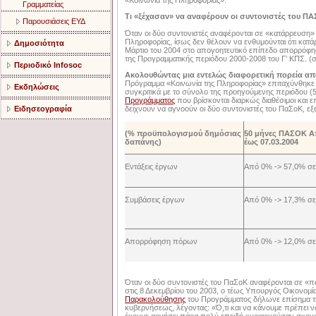
«Κοινωνία της Πληροφορίας».
Γραμματείας
Τι «ξέχασαν» να αναφέρουν οι συντονιστές του Π
Παρουσιάσεις ΕΥΔ
Όταν οι δύο συντονιστές αναφέρονται σε «κατάρρευση» 
Πληροφορίας, ίσως δεν θέλουν να ενθυμούνται ότι κατά
Δημοσιότητα
Μάρτιο του 2004 στο απογοητευτικό επίπεδο απορρόφησ
της Προγραμματικής περιόδου 2000-2008 του Γ’ ΚΠΣ. (σ
Περιοδικό Infosoc
Ακολουθώντας μια εντελώς διαφορετική πορεία απ
Πρόγραμμα «Κοινωνία της Πληροφορίας» επιταχύνθηκε ε
Εκδηλώσεις
συγκριτικά με το σύνολο της προηγούμενης περιόδου (5
Προγράμματος
που βρίσκονται διαρκώς διαθέσιμοι και ε
Ειδησεογραφία
δείχνουν να αγνοούν οι δύο συντονιστές του ΠαΣοΚ, εξ
(% προϋπολογισμού δημόσιας
50 μήνες ΠΑΣΟΚ Α
δαπάνης)
έως 07.03.2004
Εντάξεις έργων
Από 0% -> 57,0% σε
Συμβάσεις έργων
Από 0% -> 17,3% σε
Απορρόφηση πόρων
Από 0% -> 12,0% σε
Όταν οι δύο συντονιστές του ΠαΣοΚ αναφέρονται σε «π
στις 8 Δεκεμβρίου του 2003, ο τέως Υπουργός Οικονομί
Παρακολούθησης
του Προγράμματος δήλωνε επίσημα τη
κυβερνήσεως, λέγοντας: «Ό,τι και να κάνουμε πρέπει 
έχουμε αργήσει πάρα πολύ επειδή κυριαρχούσαν σκουρι