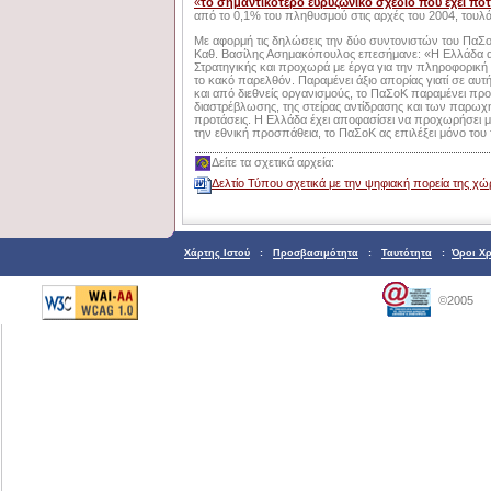
«
το σημαντικότερο ευρυζωνικό σχέδιο που έχει πο
από το 0,1% του πληθυσμού στις αρχές του 2004, τουλ
Με αφορμή τις δηλώσεις την δύο συντονιστών του ΠαΣ
Καθ. Βασίλης Ασημακόπουλος επεσήμανε: «Η Ελλάδα ακ
Στρατηγικής και προχωρά με έργα για την πληροφορική 
το κακό παρελθόν. Παραμένει άξιο απορίας γιατί σε αυ
και από διεθνείς οργανισμούς, το ΠαΣοΚ παραμένει πρ
διαστρέβλωσης, της στείρας αντίδρασης και των παρωχ
προτάσεις. Η Ελλάδα έχει αποφασίσει να προχωρήσει μ
την εθνική προσπάθεια, το ΠαΣοΚ ας επιλέξει μόνο του 
Δείτε τα σχετικά αρχεία:
Δελτίο Τύπου σχετικά με την ψηφιακή πορεία της χ
Χάρτης Ιστού
:
Προσβασιμότητα
:
Ταυτότητα
:
Όροι Χ
©2005