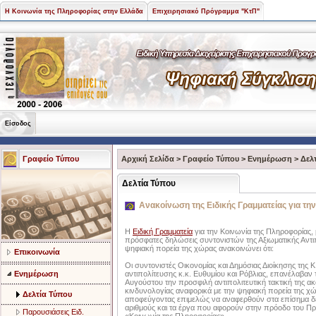
Η Κοινωνία της Πληροφορίας στην Ελλάδα
Επιχειρησιακό Πρόγραμμα "ΚτΠ"
Είσοδος
Γραφείο Τύπου
Αρχική Σελίδα
>
Γραφείο Τύπου
>
Ενημέρωση
>
Δελ
Δελτία Τύπου
Ανακοίνωση της Ειδικής Γραμματείας για τη
H
Ειδική Γραμματεία
για την Κοινωνία της Πληροφορίας,
πρόσφατες δηλώσεις συντονιστών της Αξιωματικής Αντιπ
ψηφιακή πορεία της χώρας ανακοινώνει ότι:
Επικοινωνία
Οι συντονιστές Οικονομίας και Δημόσιας Διοίκησης της Κ
Ενημέρωση
αντιπολίτευσης κ.κ. Ευθυμίου και Ρόβλιας, επανέλαβαν 
Αυγούστου την προσφιλή αντιπολιτευτική τακτική της α
κινδυνολογίας αναφορικά με την ψηφιακή πορεία της χ
Δελτία Τύπου
αποφεύγοντας επιμελώς να αναφερθούν στα επίσημα δ
αριθμούς και τα έργα που αφορούν στην πρόοδο του Π
Παρουσιάσεις Ειδ.