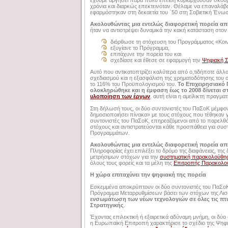
χρόνια και διαρκώς επεκτεινόταν. Θέλαμε να επαναλάβ
εφαρμόστηκαν στη δεκαετία του ΄50 στη Σοβιετική Ένω
Ακολουθώντας μια εντελώς διαφορετική πορεία από
ήταν να αντιστρέψει δυναμικά την κακή κατάσταση στον
διόρθωσε τη στόχευση του Προγράμματος «Κοι
εξυγίανε το Πρόγραμμα,
επιτάχυνε την πορεία του και
σχεδίασε και έθεσε σε εφαρμογή την
Ψηφιακή Σ
Αυτό που αντικατοπτρίζει καλύτερα από ο,τιδήποτε άλ
σχεδιασμού και η εξασφάλιση της χρηματοδότησης του
το 116% του Προϋπολογισμού του.
Το Επιχειρησιακό
ολοκληρώθηκε και η έμφαση έως το 2008 δίνεται 
υλοποίηση των έργων
. αυτή είναι η αμείλικτη πραγμ
Στη δήλωσή τους, οι δύο συντονιστές του ΠαΣοΚ μέμφο
δημοσιοποιήσει πίνακα» με τους στόχους που τέθηκαν γι
συντονιστές του ΠαΣοΚ, επηρεαζόμενοι από το παρελθό
στόχους και αντιστρατεύονται κάθε προσπάθεια για σ
Προγραμμάτων.
Ακολουθώντας μια εντελώς διαφορετική πορεία απ
Πληροφορίας έχει επιλέξει το δρόμο της διαφάνειας, τ
μετρήσιμων στόχων για την
συστηματική παρακολούθησ
όλους τους φορείς και τα μέλη της
Επιτροπής Παρακολο
Η χώρα επιταχύνει την ψηφιακή της πορεία
Eσκεμμένα αποκρύπτουν οι δύο συντονιστές του ΠαΣοΚ
Πρόγραμμα Μεταρρυθμίσεων βάσει των στόχων της Λι
ενσωμάτωση των νέων τεχνολογιών σε όλες τις πτυ
Στρατηγικής
.
Έχοντας επιλεκτική ή εξαιρετικά αδύναμη μνήμη, οι δύο
η Ευρωπαϊκή Επιτροπή χαρακτήρισε το σχέδιο της Ψηφια