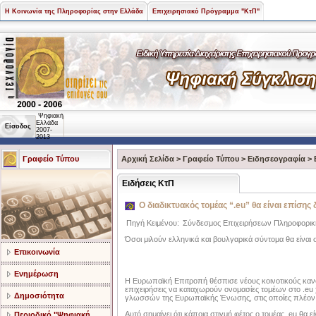
Η Κοινωνία της Πληροφορίας στην Ελλάδα
Επιχειρησιακό Πρόγραμμα "ΚτΠ"
Ψηφιακή
Ελλάδα
Είσοδος
2007-
2013
Γραφείο Τύπου
Αρχική Σελίδα
>
Γραφείο Τύπου
>
Ειδησεογραφία
>
Ειδήσεις ΚτΠ
Ο διαδικτυακός τομέας “.eu” θα είναι επίσης
Πηγή Κειμένου:
Σύνδεσμος Επιχειρήσεων Πληροφορικ
Όσοι μιλούν ελληνικά και βουλγαρικά σύντομα θα είναι
Επικοινωνία
Ενημέρωση
Η Ευρωπαϊκή Επιτροπή θέσπισε νέους κοινοτικούς κανόνε
επιχειρήσεις να καταχωρούν ονομασίες τομέων στο .eu
Δημοσιότητα
γλωσσών της Ευρωπαϊκής Ένωσης, στις οποίες πλέον π
Αυτό σημαίνει ότι κάποια στιγμή φέτος ο τομέας .eu θα 
Περιοδικό "Ψηφιακή