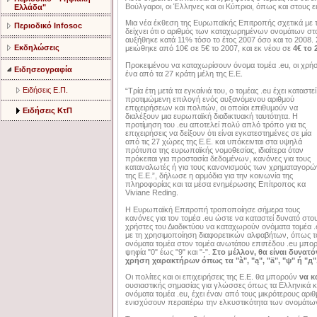
Βούλγαροι, οι Έλληνες και οι Κύπριοι, όπως και στους
Ελλάδα"
Μια νέα έκθεση της Ευρωπαϊκής Επιτροπής σχετικά με
Περιοδικό Infosoc
δείχνει ότι ο αριθμός των καταχωρημένων ονομάτων στο
αυξήθηκε κατά 11% τόσο το έτος 2007 όσο και το 2008.
Εκδηλώσεις
μειώθηκε από 10€ σε 5€ το 2007, και εκ νέου σε
4€ το 
Προκειμένου να καταχωρίσουν όνομα τομέα .eu, οι χρήσ
Ειδησεογραφία
ένα από τα 27 κράτη μέλη της Ε.Ε.
Ειδήσεις Ε.Π.
“Τρία έτη μετά τα εγκαίνιά του, ο τομέας .eu έχει καταστεί
προτιμώμενη επιλογή ενός αυξανόμενου αριθμού
επιχειρήσεων και πολιτών, οι οποίοι επιθυμούν να
Ειδήσεις ΚτΠ
διαλέξουν μια ευρωπαϊκή διαδικτυακή ταυτότητα.
Η
προτίμηση του .eu αποτελεί πολύ απλό τρόπο για τις
επιχειρήσεις να δείξουν ότι είναι εγκατεστημένες σε μία
από τις 27 χώρες της Ε.Ε. και υπόκεινται στα υψηλά
πρότυπα της ευρωπαϊκής νομοθεσίας, ιδιαίτερα όταν
πρόκειται για προστασία δεδομένων, κανόνες για τους
καταναλωτές ή για τους κανονισμούς των χρηματαγορώ
της Ε.Ε.”, δήλωσε η αρμόδια για την κοινωνία της
πληροφορίας και τα μέσα ενημέρωσης Επίτροπος κα
Viviane Reding.
Η Ευρωπαϊκή Επιτροπή τροποποίησε σήμερα τους
κανόνες για τον τομέα .eu ώστε να καταστεί δυνατό στο
χρήστες του Διαδικτύου να καταχωρούν ονόματα τομέα .
με τη χρησιμοποίηση διαφορετικών αλφαβήτων, όπως το
ονόματα τομέα στον τομέα ανωτάτου επιπέδου .eu μπορ
ψηφία "0" έως "9" και "-".
Στο μέλλον, θα είναι δυνατ
χρήση χαρακτήρων όπως τα "à", "ą", "ä", "ψ" ή "д"
Οι πολίτες και οι επιχειρήσεις της Ε.Ε. θα μπορούν
να κ
ουσιαστικής σημασίας για γλώσσες όπως τα Ελληνικά κ
ονόματα τομέα .eu, έχει έναν από τους μικρότερους αριθ
ενισχύσουν περαιτέρω την ελκυστικότητα των ονομάτω