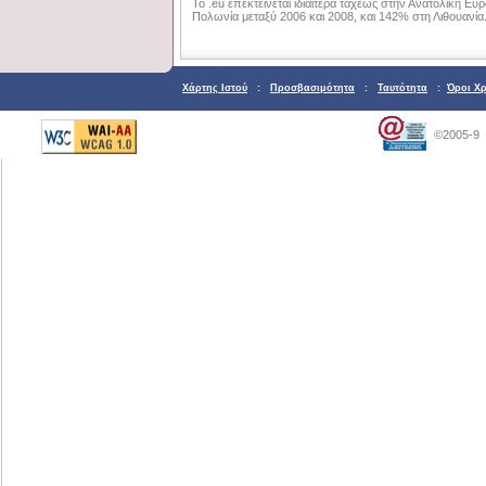
Το .eu επεκτείνεται ιδιαίτερα ταχέως στην Ανατολική 
Πολωνία μεταξύ 2006 και 2008, και 142% στη Λιθουανία
Χάρτης Ιστού
:
Προσβασιμότητα
:
Ταυτότητα
:
Όροι Χ
©2005-9