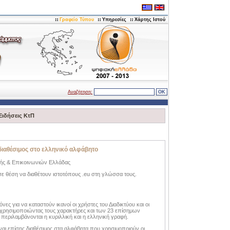
Γραφείο Τύπου
Υπηρεσίες
Χάρτης Ιστού
Αναζήτηση:
Ειδήσεις ΚτΠ
 διαθέσιμος στο ελληνικό αλφάβητο
ής & Επικοινωνιών Ελλάδας
 σε θέση να διαθέτουν ιστοτόπους .eu στη γλώσσα τους.
ς για να καταστούν ικανοί οι χρήστες του Διαδικτύου και οι
 χρησιμοποιώντας τους χαρακτήρες και των 23 επίσημων
εριλαμβάνονται η κυριλλική και η ελληνική γραφή.
είναι επίσης διαθέσιμος στα αλφάβητα που χρησιμοποιούν οι