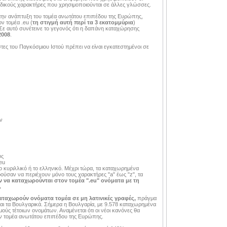
 ειδικούς χαρακτήρες που χρησιμοποιούνται σε άλλες γλώσσες.
 την ανάπτυξη του τομέα ανωτάτου επιπέδου της Ευρώπης,
ν τομέα .eu (
τη στιγμή αυτή περί τα 3 εκατομμύρια
)
 Σε αυτό συνέτεινε το γεγονός ότι η δαπάνη καταχώρησης
2008
.
τες του Παγκόσμιου Ιστού πρέπει να είναι εγκατεστημένοι σε
ν
υς
eu
 κυριλλικό ή το ελληνικό. Μέχρι τώρα, τα καταχωρημένα
ούσαν να περιέχουν μόνο τους χαρακτήρες "a" έως "z", τα
όν να καταχωρούνται στον τομέα ".eu" ονόματα με τη
.
αταχωρούν ονόματα τομέα σε μη λατινικές γραφές,
πράγμα
αι τα Βουλγαρικά. Σήμερα η Βουλγαρία, με 9.578 καταχωρημένα
μούς τέτοιων ονομάτων. Αναμένεται ότι οι νέοι κανόνες θα
ν τομέα ανωτάτου επιπέδου της Ευρώπης.