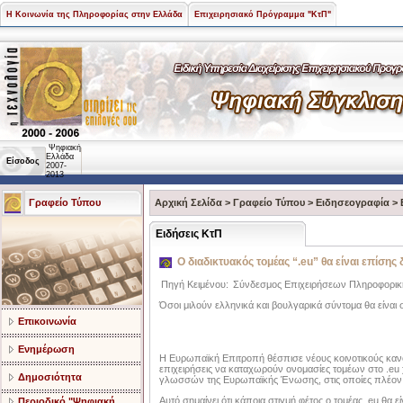
Η Κοινωνία της Πληροφορίας στην Ελλάδα
Επιχειρησιακό Πρόγραμμα "ΚτΠ"
Ψηφιακή
Ελλάδα
Είσοδος
2007-
2013
Γραφείο Τύπου
Αρχική Σελίδα
>
Γραφείο Τύπου
>
Ειδησεογραφία
>
Ειδήσεις ΚτΠ
Ο διαδικτυακός τομέας “.eu” θα είναι επίσης
Πηγή Κειμένου:
Σύνδεσμος Επιχειρήσεων Πληροφορικ
Όσοι μιλούν ελληνικά και βουλγαρικά σύντομα θα είναι
Επικοινωνία
Ενημέρωση
Η Ευρωπαϊκή Επιτροπή θέσπισε νέους κοινοτικούς κανόνε
επιχειρήσεις να καταχωρούν ονομασίες τομέων στο .eu
Δημοσιότητα
γλωσσών της Ευρωπαϊκής Ένωσης, στις οποίες πλέον π
Αυτό σημαίνει ότι κάποια στιγμή φέτος ο τομέας .eu θα 
Περιοδικό "Ψηφιακή