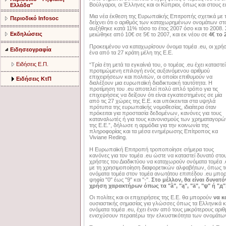
Βούλγαροι, οι Έλληνες και οι Κύπριοι, όπως και στους
Ελλάδα"
Μια νέα έκθεση της Ευρωπαϊκής Επιτροπής σχετικά με
Περιοδικό Infosoc
δείχνει ότι ο αριθμός των καταχωρημένων ονομάτων στο
αυξήθηκε κατά 11% τόσο το έτος 2007 όσο και το 2008.
Εκδηλώσεις
μειώθηκε από 10€ σε 5€ το 2007, και εκ νέου σε
4€ το 
Προκειμένου να καταχωρίσουν όνομα τομέα .eu, οι χρήσ
Ειδησεογραφία
ένα από τα 27 κράτη μέλη της Ε.Ε.
Ειδήσεις Ε.Π.
“Τρία έτη μετά τα εγκαίνιά του, ο τομέας .eu έχει καταστεί
προτιμώμενη επιλογή ενός αυξανόμενου αριθμού
επιχειρήσεων και πολιτών, οι οποίοι επιθυμούν να
Ειδήσεις ΚτΠ
διαλέξουν μια ευρωπαϊκή διαδικτυακή ταυτότητα.
Η
προτίμηση του .eu αποτελεί πολύ απλό τρόπο για τις
επιχειρήσεις να δείξουν ότι είναι εγκατεστημένες σε μία
από τις 27 χώρες της Ε.Ε. και υπόκεινται στα υψηλά
πρότυπα της ευρωπαϊκής νομοθεσίας, ιδιαίτερα όταν
πρόκειται για προστασία δεδομένων, κανόνες για τους
καταναλωτές ή για τους κανονισμούς των χρηματαγορώ
της Ε.Ε.”, δήλωσε η αρμόδια για την κοινωνία της
πληροφορίας και τα μέσα ενημέρωσης Επίτροπος κα
Viviane Reding.
Η Ευρωπαϊκή Επιτροπή τροποποίησε σήμερα τους
κανόνες για τον τομέα .eu ώστε να καταστεί δυνατό στο
χρήστες του Διαδικτύου να καταχωρούν ονόματα τομέα .
με τη χρησιμοποίηση διαφορετικών αλφαβήτων, όπως το
ονόματα τομέα στον τομέα ανωτάτου επιπέδου .eu μπορ
ψηφία "0" έως "9" και "-".
Στο μέλλον, θα είναι δυνατ
χρήση χαρακτήρων όπως τα "à", "ą", "ä", "ψ" ή "д"
Οι πολίτες και οι επιχειρήσεις της Ε.Ε. θα μπορούν
να κ
ουσιαστικής σημασίας για γλώσσες όπως τα Ελληνικά κ
ονόματα τομέα .eu, έχει έναν από τους μικρότερους αριθ
ενισχύσουν περαιτέρω την ελκυστικότητα των ονομάτω