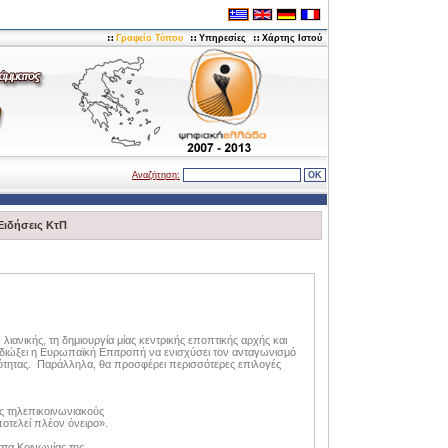
Γραφείο Τύπου
Υπηρεσίες
Χάρτης Ιστού
Αναζήτηση:
Ειδήσεις ΚτΠ
ανικής, τη δημιουργία μίας κεντρικής εποπτικής αρχής και
διώξει η Ευρωπαϊκή Επιτροπή να ενισχύσει τον ανταγωνισμό
ικότητας. Παράλληλα, θα προσφέρει περισσότερες επιλογές
υς τηλεπικοινωνιακούς
οτελεί πλέον όνειρο».
τα Κοινωνίας της