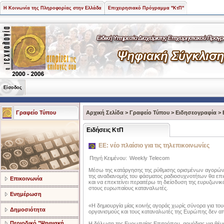
Η Κοινωνία της Πληροφορίας στην Ελλάδα
Επιχειρησιακό Πρόγραμμα "ΚτΠ"
Είσοδος
Γραφείο Τύπου
Αρχική Σελίδα
>
Γραφείο Τύπου
>
Ειδησεογραφία
>
Ειδήσεις ΚτΠ
ΕΕ: νέο πλαίσιο για τις τηλεπικοινωνίες
Πηγή Κειμένου:
Weekly Telecom
Μέσω της κατάργησης της ρύθμισης ορισμένων αγορών λι
της αναδιανομής του φάσματος ραδιοσυχνοτήτων θα επι
Επικοινωνία
και να επεκτείνει περαιτέρω τη διείσδυση της ευρυζων
στους ευρωπαίους καταναλωτές.
Ενημέρωση
«Η δημιουργία μίας κοινής αγοράς χωρίς σύνορα για το
Δημοσιότητα
οργανισμούς και τους καταναλωτές της Ευρώπης δεν απ
Περιοδικό "Ψηφιακή
Η δήλωση της Ευρωπαίας Επιτρόπου, αρμόδιας για θέμα