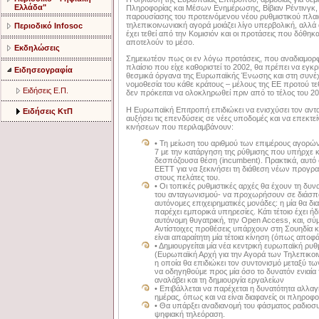
Ελλάδα"
Πληροφορίας και Μέσων Ενημέρωσης, Βίβιαν Ρέντινγκ, κ
παρουσίασης του προτεινόμενου νέου ρυθμιστικού πλαι
τηλεπικοινωνιακή αγορά μοιάζει λίγο υπερβολική, αλλά 
Περιοδικό Infosoc
έχει τεθεί από την Κομισιόν και οι προτάσεις που δόθηκ
αποτελούν το μέσο.
Εκδηλώσεις
Σημειωτέον πως οι εν λόγω προτάσεις, που αναδιαμορ
πλαίσιο που είχε καθοριστεί το 2002, θα πρέπει να εγκ
Ειδησεογραφία
θεσμικά όργανα της Ευρωπαϊκής Ένωσης και στη συνέ
νομοθεσία του κάθε κράτους – μέλους της ΕΕ προτού τε
Ειδήσεις Ε.Π.
δεν πρόκειται να ολοκληρωθεί πριν από το τέλος του 20
Η Ευρωπαϊκή Επιτροπή επιδιώκει να ενισχύσει τον αντα
Ειδήσεις ΚτΠ
αυξήσει τις επενδύσεις σε νέες υποδομές και να επεκτ
κινήσεων που περιλαμβάνουν:
• Τη μείωση του αριθμού των επιμέρους αγορών
7 με την κατάργηση της ρύθμισης που υπήρχε 
δεσπόζουσα θέση (incumbent). Πρακτικά, αυτό σ
ΕΕΤΤ για να ξεκινήσει τη διάθεση νέων προγρα
στους πελάτες του.
• Οι τοπικές ρυθμιστικές αρχές θα έχουν τη δυ
του ανταγωνισμού- να προχωρήσουν σε διάσπα
αυτόνομες επιχειρηματικές μονάδες: η μία θα δια
παρέχει εμπορικά υπηρεσίες. Κάτι τέτοιο έχει ήδ
αυτόνομη θυγατρική, την Open Access, και, σύμφ
Αντίστοιχες προθέσεις υπάρχουν στη Σουηδία και
είναι απαραίτητη μία τέτοια κίνηση (όπως αποφά
• Δημιουργείται μία νέα κεντρική ευρωπαϊκή ρυθ
(Ευρωπαϊκή Αρχή για την Αγορά των Τηλεπικοιν
η οποία θα επιδιώκει τον συντονισμό μεταξύ τ
να οδηγηθούμε προς μία όσο το δυνατόν ενιαία
αναλάβει και τη δημιουργία εργαλείων
• Επιβάλλεται να παρέχεται η δυνατότητα αλλα
ημέρας, όπως και να είναι διαφανείς οι πληροφ
• Θα υπάρξει αναδιανομή του φάσματος ραδιοσ
ψηφιακή τηλεόραση.