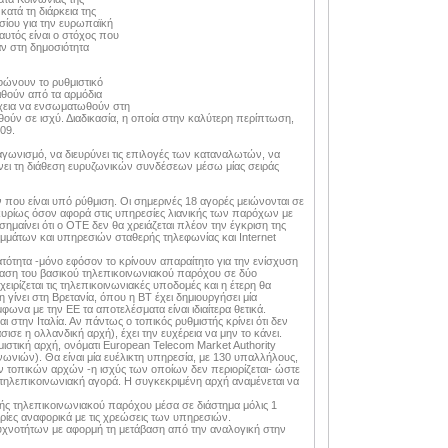
ατά τη διάρκεια της
σίου για την ευρωπαϊκή
αυτός είναι ο στόχος που
αν στη δημοσιότητα
φώνουν το ρυθμιστικό
ριθούν από τα αρμόδια
χεια να ενσωματωθούν στη
θούν σε ισχύ. Διαδικασία, η οποία στην καλύτερη περίπτωση,
09.
γωνισμό, να διευρύνει τις επιλογές των καταναλωτών, να
είνει τη διάθεση ευρυζωνικών συνδέσεων μέσω μίας σειράς
 που είναι υπό ρύθμιση. Οι σημερινές 18 αγορές μειώνονται σε
κυρίως όσον αφορά στις υπηρεσίες λιανικής των παρόχων με
ημαίνει ότι ο ΟΤΕ δεν θα χρειάζεται πλέον την έγκριση της
μμάτων και υπηρεσιών σταθερής τηλεφωνίας και Internet
νατότητα -μόνο εφόσον το κρίνουν απαραίτητο για την ενίσχυση
ση του βασικού τηλεπικοινωνιακού παρόχου σε δύο
χειρίζεται τις τηλεπικοινωνιακές υποδομές και η έτερη θα
η γίνει στη Βρετανία, όπου η ΒΤ έχει δημιουργήσει μία
ωνα με την ΕΕ τα αποτελέσματα είναι ιδιαίτερα θετικά.
 στην Ιταλία. Αν πάντως ο τοπικός ρυθμιστής κρίνει ότι δεν
σισε η ολλανδική αρχή), έχει την ευχέρεια να μην το κάνει.
μιστική αρχή, ονόματι European Telecom Market Authority
ωνιών). Θα είναι μία ευέλικτη υπηρεσία, με 130 υπαλλήλους,
ων τοπικών αρχών -η ισχύς των οποίων δεν περιορίζεται- ώστε
 τηλεπικοινωνιακή αγορά. Η συγκεκριμένη αρχή αναμένεται να
γής τηλεπικοινωνιακού παρόχου μέσα σε διάστημα μόλις 1
ορίες αναφορικά με τις χρεώσεις των υπηρεσιών.
υχνοτήτων με αφορμή τη μετάβαση από την αναλογική στην