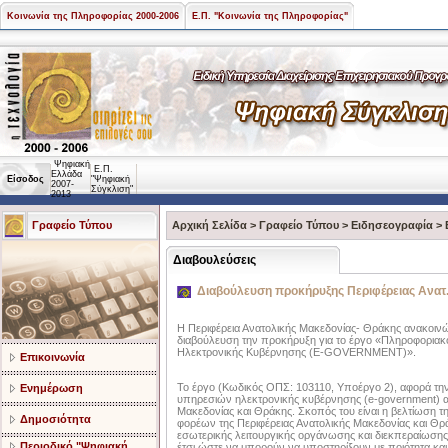
Κοινωνία της Πληροφορίας 2000-2006
Ε.Π. "Κοινωνία της Πληροφορίας"
Ψηφιακή
Ε.Π.
Ελλάδα
Είσοδος
"Ψηφιακή
2007-
Σύγκλιση"
2013
Γραφείο Τύπου
Αρχική Σελίδα
>
Γραφείο Τύπου
>
Ειδησεογραφία
>
Διαβουλεύσεις
Διαβούλευση προκήρυξης Περιφέρειας Ανατ
H Περιφέρεια Ανατολικής Μακεδονίας- Θράκης ανακοινών
διαβούλευση την προκήρυξη για το έργο «Πληροφορι
Ηλεκτρονικής Κυβέρνησης (E-GOVERNMENT)».
Επικοινωνία
Το έργο (Κωδικός ΟΠΣ: 103110, Υποέργο 2), αφορά τη
Ενημέρωση
υπηρεσιών ηλεκτρονικής κυβέρνησης (e-government) α
Μακεδονίας και Θράκης. Σκοπός του είναι η βελτίωση τ
Δημοσιότητα
φορέων της Περιφέρειας Ανατολικής Μακεδονίας και Θρ
εσωτερικής λειτουργικής οργάνωσης και διεκπεραίωσης 
Περιοδικό "Ψηφιακή
έτσι ώστε να μπορούν να υποστηρίξουν με ποιότητα και