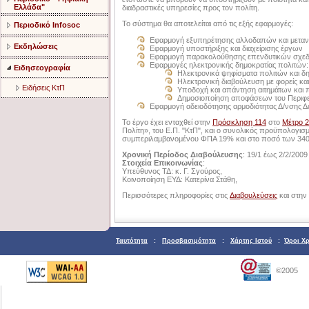
Ελλάδα"
διαδραστικές υπηρεσίες προς τον πολίτη.
Το σύστημα θα αποτελείται από τις εξής εφαρμογές:
Περιοδικό Infosoc
Εφαρμογή εξυπηρέτησης αλλοδαπών και μετα
Εκδηλώσεις
Εφαρμογή υποστήριξης και διαχείρισης έργων
Εφαρμογή παρακολούθησης επενδυτικών σχε
Εφαρμογές ηλεκτρονικής δημοκρατίας πολιτών:
Ειδησεογραφία
Ηλεκτρονικά ψηφίσματα πολιτών και δ
Ηλεκτρονική διαβούλευση με φορείς και
Ειδήσεις ΚτΠ
Υποδοχή και απάντηση αιτημάτων και
Δημοσιοποίηση αποφάσεων του Περιφε
Εφαρμογή αδειοδότησης αρμοδιότητας Δ/νσης 
Το έργο έχει ενταχθεί στην
Πρόσκληση 114
στο
Μέτρο 2
Πολίτη», του Ε.Π. "ΚτΠ", και ο συνολικός προϋπολογισ
συμπεριλαμβανομένου ΦΠΑ 19% και στο ποσό των 340
Χρονική Περίοδος Διαβούλευσης
: 19/1 έως 2/2/2009
Στοιχεία Επικοινωνίας
:
Υπεύθυνος ΤΔ: κ. Γ. Σγούρος,
Κοινοποίηση ΕΥΔ: Κατερίνα Στάθη,
Περισσότερες πληροφορίες στις
Διαβουλεύσεις
και στην 
Ταυτότητα
:
Προσβασιμότητα
:
Χάρτης Ιστού
:
Όροι Χ
©2005