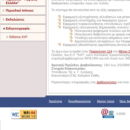
Ελλάδα"
διαδραστικές υπηρεσίες προς τον πολίτη.
Το σύστημα θα αποτελείται από τις εξής εφαρμογές:
Περιοδικό Infosoc
Εφαρμογή εξυπηρέτησης αλλοδαπών και μετα
Εκδηλώσεις
Εφαρμογή υποστήριξης και διαχείρισης έργων
Εφαρμογή παρακολούθησης επενδυτικών σχε
Εφαρμογές ηλεκτρονικής δημοκρατίας πολιτών:
Ειδησεογραφία
Ηλεκτρονικά ψηφίσματα πολιτών και δ
Ηλεκτρονική διαβούλευση με φορείς και
Ειδήσεις ΚτΠ
Υποδοχή και απάντηση αιτημάτων και
Δημοσιοποίηση αποφάσεων του Περιφε
Εφαρμογή αδειοδότησης αρμοδιότητας Δ/νσης 
Το έργο έχει ενταχθεί στην
Πρόσκληση 114
στο
Μέτρο 2
Πολίτη», του Ε.Π. "ΚτΠ", και ο συνολικός προϋπολογισ
συμπεριλαμβανομένου ΦΠΑ 19% και στο ποσό των 340
Χρονική Περίοδος Διαβούλευσης
: 19/1 έως 2/2/2009
Στοιχεία Επικοινωνίας
:
Υπεύθυνος ΤΔ: κ. Γ. Σγούρος,
Κοινοποίηση ΕΥΔ: Κατερίνα Στάθη,
Περισσότερες πληροφορίες στις
Διαβουλεύσεις
και στην 
Ταυτότητα
:
Προσβασιμότητα
:
Χάρτης Ιστού
:
Όροι Χ
©2005