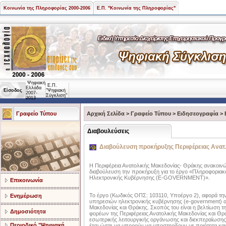
Κοινωνία της Πληροφορίας 2000-2006
Ε.Π. "Κοινωνία της Πληροφορίας"
Ψηφιακή
Ε.Π.
Ελλάδα
Είσοδος
"Ψηφιακή
2007-
Σύγκλιση"
2013
Γραφείο Τύπου
Αρχική Σελίδα
>
Γραφείο Τύπου
>
Ειδησεογραφία
>
Διαβουλεύσεις
Διαβούλευση προκήρυξης Περιφέρειας Ανατ
H Περιφέρεια Ανατολικής Μακεδονίας- Θράκης ανακοινών
διαβούλευση την προκήρυξη για το έργο «Πληροφορι
Ηλεκτρονικής Κυβέρνησης (E-GOVERNMENT)».
Επικοινωνία
Το έργο (Κωδικός ΟΠΣ: 103110, Υποέργο 2), αφορά τη
Ενημέρωση
υπηρεσιών ηλεκτρονικής κυβέρνησης (e-government) α
Μακεδονίας και Θράκης. Σκοπός του είναι η βελτίωση τ
Δημοσιότητα
φορέων της Περιφέρειας Ανατολικής Μακεδονίας και Θρ
εσωτερικής λειτουργικής οργάνωσης και διεκπεραίωσης 
Περιοδικό "Ψηφιακή
έτσι ώστε να μπορούν να υποστηρίξουν με ποιότητα και