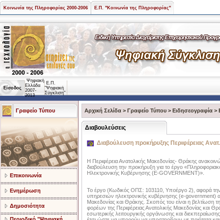
Κοινωνία της Πληροφορίας 2000-2006
Ε.Π. "Κοινωνία της Πληροφορίας"
Ψηφιακή
Ε.Π.
Ελλάδα
Είσοδος
"Ψηφιακή
2007-
Σύγκλιση"
2013
Γραφείο Τύπου
Αρχική Σελίδα
>
Γραφείο Τύπου
>
Ειδησεογραφία
>
Διαβουλεύσεις
Διαβούλευση προκήρυξης Περιφέρειας Ανατ
H Περιφέρεια Ανατολικής Μακεδονίας- Θράκης ανακοινών
διαβούλευση την προκήρυξη για το έργο «Πληροφορι
Ηλεκτρονικής Κυβέρνησης (E-GOVERNMENT)».
Επικοινωνία
Το έργο (Κωδικός ΟΠΣ: 103110, Υποέργο 2), αφορά τη
Ενημέρωση
υπηρεσιών ηλεκτρονικής κυβέρνησης (e-government) α
Μακεδονίας και Θράκης. Σκοπός του είναι η βελτίωση τ
Δημοσιότητα
φορέων της Περιφέρειας Ανατολικής Μακεδονίας και Θρ
εσωτερικής λειτουργικής οργάνωσης και διεκπεραίωσης 
Περιοδικό "Ψηφιακή
έτσι ώστε να μπορούν να υποστηρίξουν με ποιότητα και