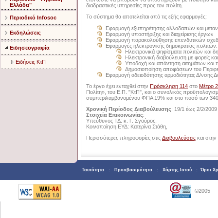
Ελλάδα"
διαδραστικές υπηρεσίες προς τον πολίτη.
Το σύστημα θα αποτελείται από τις εξής εφαρμογές:
Περιοδικό Infosoc
Εφαρμογή εξυπηρέτησης αλλοδαπών και μετα
Εκδηλώσεις
Εφαρμογή υποστήριξης και διαχείρισης έργων
Εφαρμογή παρακολούθησης επενδυτικών σχε
Εφαρμογές ηλεκτρονικής δημοκρατίας πολιτών:
Ειδησεογραφία
Ηλεκτρονικά ψηφίσματα πολιτών και δ
Ηλεκτρονική διαβούλευση με φορείς και
Ειδήσεις ΚτΠ
Υποδοχή και απάντηση αιτημάτων και
Δημοσιοποίηση αποφάσεων του Περιφε
Εφαρμογή αδειοδότησης αρμοδιότητας Δ/νσης 
Το έργο έχει ενταχθεί στην
Πρόσκληση 114
στο
Μέτρο 2
Πολίτη», του Ε.Π. "ΚτΠ", και ο συνολικός προϋπολογισ
συμπεριλαμβανομένου ΦΠΑ 19% και στο ποσό των 340
Χρονική Περίοδος Διαβούλευσης
: 19/1 έως 2/2/2009
Στοιχεία Επικοινωνίας
:
Υπεύθυνος ΤΔ: κ. Γ. Σγούρος,
Κοινοποίηση ΕΥΔ: Κατερίνα Στάθη,
Περισσότερες πληροφορίες στις
Διαβουλεύσεις
και στην 
Ταυτότητα
:
Προσβασιμότητα
:
Χάρτης Ιστού
:
Όροι Χ
©2005