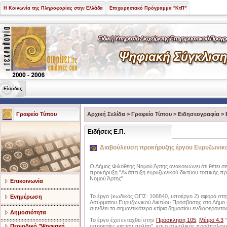
Η Κοινωνία της Πληροφορίας στην Ελλάδα
Επιχειρησιακό Πρόγραμμα "ΚτΠ"
Είσοδος
Γραφείο Τύπου
Αρχική Σελίδα
>
Γραφείο Τύπου
>
Ειδησεογραφία
>
Ειδήσεις Ε.Π.
Διαβούλευση προκήρυξης έργου Ευρυζωνικ
Ο Δήμος Φιλοθέης Νομού Άρτης ανακοινώνει ότι θέτει σ
προκήρυξη "Ανάπτυξη ευρυζωνικού δικτύου τοπικής π
Νομού Άρτης".
Επικοινωνία
Το έργο (κωδικός ΟΠΣ: 106840, υποέργο 2) αφορά στη
Ενημέρωση
Ασύρματου Ευρυζωνικού Δικτύου Πρόσβασης στο Δήμο 
συνδέει τα σημαντικότερα κτίρια δημοσίου ενδιαφέροντο
Δημοσιότητα
Το έργο έχει ενταχθεί στην
Πρόσκληση 105
,
Μέτρο 4.3
"
Περιοδικό "Ψηφιακή
υπηρεσίες για τον πολίτη", και ο συνολικός προϋπολογ