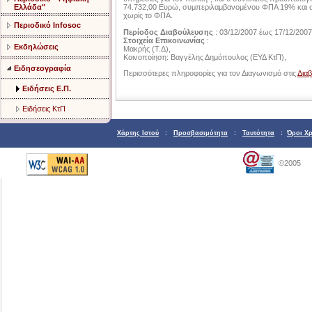
Ελλάδα"
74.732,00 Ευρώ, συμπεριλαμβανομένου ΦΠΑ 19% και 
χωρίς το ΦΠΑ.
Περιοδικό Infosoc
Περίοδος Διαβούλευσης
: 03/12/2007 έως 17/12/2007
Στοιχεία Επικοινωνίας
:
Εκδηλώσεις
Μακρής (Τ.Δ),
Κοινοποίηση: Βαγγέλης Δημόπουλος (ΕΥΔ ΚτΠ),
Ειδησεογραφία
Περισσότερες πληροφορίες για τον Διαγωνισμό στις
Δια
Ειδήσεις Ε.Π.
Ειδήσεις ΚτΠ
Χάρτης Ιστού
:
Προσβασιμότητα
:
Ταυτότητα
:
Όροι Χ
©2005