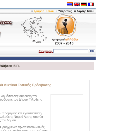
Γραφείο Τύπου
Υπηρεσίες
Χάρτης Ιστού
Αναζήτηση:
Ειδήσεις Ε.Π.
ού Δικτύου Τοπικής Πρόσβασης
ε δημόσια διαβούλευση την
ρόσβασης του Δήμου Φιλοθέης
ν προμήθεια και εγκατάσταση
Φιλοθέης Νομού Άρτης που θα
ς του Δήμου.
Προηγμένες τηλεπικοινωνιακές
ισμός του ανέρχεται στο ποσό των