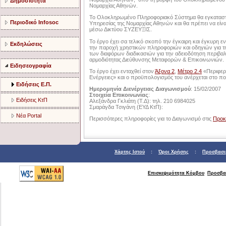
Δημοσιότητα
Νομαρχίας Αθηνών.
Το Ολοκληρωμένο Πληροφοριακό Σύστημα θα εγκατασταθ
Περιοδικό Infosoc
Υπηρεσίας της Νομαρχίας Αθηνών και θα πρέπει να εί
μέσω Δικτύου ΣΥΖΕΥΞΙΣ.
Το έργο έχει σα τελικό σκοπό την έγκαιρη και έγκυρη
Εκδηλώσεις
την παροχή χρηστικών πληροφοριών και οδηγιών για τ
των διαφόρων διαδικασιών για την αδειοδότηση περιβ
αρμοδιότητας Διεύθυνσης Μεταφορών & Επικοινωνιών.
Ειδησεογραφία
Το έργο έχει ενταχθεί στον
Άξονα 2
,
Μέτρο 2.4
«Περιφερ
Ενέργειες» και ο προϋπολογισμός του ανέρχεται στο 
Ειδήσεις Ε.Π.
Ημερομηνία Διενέργειας Διαγωνισμού
: 15/02/2007
Στοιχεία Επικοινωνίας
:
Ειδήσεις ΚτΠ
Αλεξάνδρα Γκλιάτη (Τ.Δ): τηλ. 210 6984025
Σμαράγδα Τσιγάνη (ΕΥΔ ΚτΠ):
Νέα Portal
Περισσότερες πληροφορίες για το Διαγωνισμό στις
Προκ
Χάρτης Ιστού
:
Όροι Χρήσης
:
Προσβασι
Επισκεψιμότητα Κόμβου
Προσβα