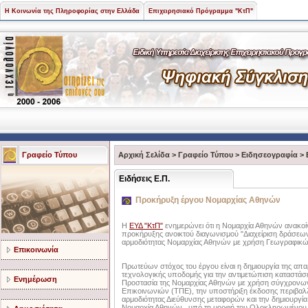
Η Κοινωνία της Πληροφορίας στην Ελλάδα
Επιχειρησιακό Πρόγραμμα "ΚτΠ"
Γραφείο Τύπου
Αρχική Σελίδα
>
Γραφείο Τύπου
>
Ειδησεογραφία
>
Ειδήσεις Ε.Π.
Προκήρυξη έργου Νομαρχίας Αθηνών
Η
ΕΥΔ "ΚτΠ"
ενημερώνει ότι η Νομαρχία Αθηνών ανακοί
προκήρυξης ανοικτού διαγωνισμού "Διαχείριση δράσεω
αρμοδιότητας Νομαρχίας Αθηνών με χρήση Γεωγραφικ
Επικοινωνία
Πρωτεύων στόχος του έργου είναι η δημιουργία της απα
τεχνολογικής υποδομής για την αντιμετώπιση καταστάσ
Ενημέρωση
Προστασία της Νομαρχίας Αθηνών με χρήση σύγχρονων
Επικοινωνιών (ΤΠΕ), την υποστήριξη έκδοσης περιβαλ
αρμοδιότητας Διεύθυνσης μεταφορών και την δημιουργί
Νομαρχία Αθηνών, υπό τη μορφή του Ολοκληρωμένου 