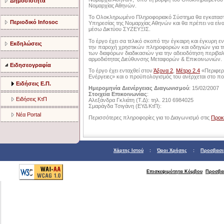
Δημοσιότητα
Νομαρχίας Αθηνών.
Το Ολοκληρωμένο Πληροφοριακό Σύστημα θα εγκατασταθ
Περιοδικό Infosoc
Υπηρεσίας της Νομαρχίας Αθηνών και θα πρέπει να εί
μέσω Δικτύου ΣΥΖΕΥΞΙΣ.
Το έργο έχει σα τελικό σκοπό την έγκαιρη και έγκυρη
Εκδηλώσεις
την παροχή χρηστικών πληροφοριών και οδηγιών για τ
των διαφόρων διαδικασιών για την αδειοδότηση περιβ
αρμοδιότητας Διεύθυνσης Μεταφορών & Επικοινωνιών.
Ειδησεογραφία
Το έργο έχει ενταχθεί στον
Άξονα 2
,
Μέτρο 2.4
«Περιφερ
Ενέργειες» και ο προϋπολογισμός του ανέρχεται στο 
Ειδήσεις Ε.Π.
Ημερομηνία Διενέργειας Διαγωνισμού
: 15/02/2007
Στοιχεία Επικοινωνίας
:
Ειδήσεις ΚτΠ
Αλεξάνδρα Γκλιάτη (Τ.Δ): τηλ. 210 6984025
Σμαράγδα Τσιγάνη (ΕΥΔ ΚτΠ):
Νέα Portal
Περισσότερες πληροφορίες για το Διαγωνισμό στις
Προκ
Χάρτης Ιστού
:
Όροι Χρήσης
:
Προσβασι
Επισκεψιμότητα Κόμβου
Προσβα