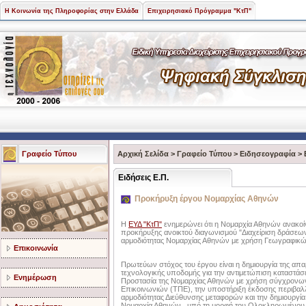
Η Κοινωνία της Πληροφορίας στην Ελλάδα
Επιχειρησιακό Πρόγραμμα "ΚτΠ"
Γραφείο Τύπου
Αρχική Σελίδα
>
Γραφείο Τύπου
>
Ειδησεογραφία
>
Ειδήσεις Ε.Π.
Προκήρυξη έργου Νομαρχίας Αθηνών
Η
ΕΥΔ "ΚτΠ"
ενημερώνει ότι η Νομαρχία Αθηνών ανακοί
προκήρυξης ανοικτού διαγωνισμού "Διαχείριση δράσεω
αρμοδιότητας Νομαρχίας Αθηνών με χρήση Γεωγραφικ
Επικοινωνία
Πρωτεύων στόχος του έργου είναι η δημιουργία της απα
τεχνολογικής υποδομής για την αντιμετώπιση καταστάσ
Ενημέρωση
Προστασία της Νομαρχίας Αθηνών με χρήση σύγχρονων
Επικοινωνιών (ΤΠΕ), την υποστήριξη έκδοσης περιβαλ
αρμοδιότητας Διεύθυνσης μεταφορών και την δημιουργί
Νομαρχία Αθηνών, υπό τη μορφή του Ολοκληρωμένου 