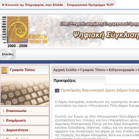
Η Κοινωνία της Πληροφορίας στην Ελλάδα
Επιχειρησιακό Πρόγραμμα "ΚτΠ"
Είσοδος
Γραφείο Τύπου
Αρχική Σελίδα
>
Γραφείο Τύπου
>
Ειδησεογραφία
>
Προκηρύξεις
Προκήρυξη διαγωνισμού έργου Δήμου Καλα
Ο Δήμος Καλαμάτας ανακοίνωσε την προκήρυξη ανοικτο
υλοποίηση του έργου «Ηλεκτρονική Πύλη Δήμου Καλαμ
Επικοινωνία
Σκοπός του Έργου με τίτλο «Ηλεκτρονική Πύλη Δήμου Κ
εξυπηρέτηση των πολιτών και των επιχειρήσεων μέσω 
Ενημέρωση
Δημοτικής Ηλεκτρονικής Πύλης για τον Δήμο Καλαμάτας, 
κανάλια πρόσβασης (Internet), καθώς και την αυτοματ
Δημοσιότητα
αφορούν στις συναλλαγές του Δήμου με τους πολίτες και
της περιοχής του Δήμου Καλαμάτας αλλά και γενικά κάθ
επιχείρησης εντός και εκτός Δήμου).