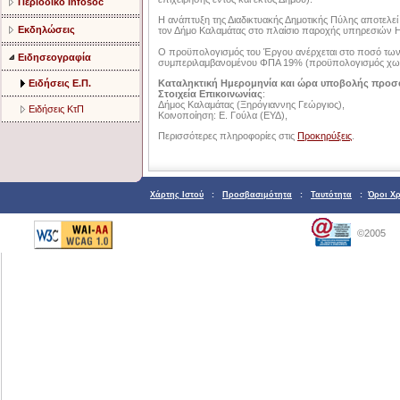
Περιοδικό Infosoc
Η ανάπτυξη της Διαδικτυακής Δημοτικής Πύλης αποτελεί
Εκδηλώσεις
τον Δήμο Καλαμάτας στο πλαίσιο παροχής υπηρεσιών Η
Ο προϋπολογισμός του Έργου ανέρχεται στο ποσό των
Ειδησεογραφία
συμπεριλαμβανομένου ΦΠΑ 19% (προϋπολογισμός χωρ
Καταληκτική Ημερομηνία και ώρα υποβολής προ
Ειδήσεις Ε.Π.
Στοιχεία Επικοινωνίας
:
Δήμος Καλαμάτας (Ξηρόγιαννης Γεώργιος),
Ειδήσεις ΚτΠ
Κοινοποίηση: Ε. Γούλα (ΕΥΔ),
Περισσότερες πληροφορίες στις
Προκηρύξεις
.
Χάρτης Ιστού
:
Προσβασιμότητα
:
Ταυτότητα
:
Όροι Χ
©2005