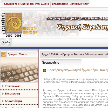
Η Κοινωνία της Πληροφορίας στην Ελλάδα
Επιχειρησιακό Πρόγραμμα "ΚτΠ"
Είσοδος
Γραφείο Τύπου
Αρχική Σελίδα
>
Γραφείο Τύπου
>
Ειδησεογραφία
>
Προκηρύξεις
Προκήρυξη διαγωνισμού έργου Δήμου Καλα
Ο Δήμος Καλαμάτας ανακοίνωσε την προκήρυξη ανοικτο
υλοποίηση του έργου «Ηλεκτρονική Πύλη Δήμου Καλαμ
Επικοινωνία
Σκοπός του Έργου με τίτλο «Ηλεκτρονική Πύλη Δήμου Κ
εξυπηρέτηση των πολιτών και των επιχειρήσεων μέσω 
Ενημέρωση
Δημοτικής Ηλεκτρονικής Πύλης για τον Δήμο Καλαμάτας, 
κανάλια πρόσβασης (Internet), καθώς και την αυτοματ
Δημοσιότητα
αφορούν στις συναλλαγές του Δήμου με τους πολίτες και
της περιοχής του Δήμου Καλαμάτας αλλά και γενικά κάθ
επιχείρησης εντός και εκτός Δήμου).