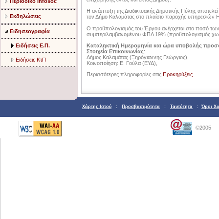
Περιοδικό Infosoc
Η ανάπτυξη της Διαδικτυακής Δημοτικής Πύλης αποτελεί
Εκδηλώσεις
τον Δήμο Καλαμάτας στο πλαίσιο παροχής υπηρεσιών Η
Ο προϋπολογισμός του Έργου ανέρχεται στο ποσό των
Ειδησεογραφία
συμπεριλαμβανομένου ΦΠΑ 19% (προϋπολογισμός χωρ
Καταληκτική Ημερομηνία και ώρα υποβολής προ
Ειδήσεις Ε.Π.
Στοιχεία Επικοινωνίας
:
Δήμος Καλαμάτας (Ξηρόγιαννης Γεώργιος),
Ειδήσεις ΚτΠ
Κοινοποίηση: Ε. Γούλα (ΕΥΔ),
Περισσότερες πληροφορίες στις
Προκηρύξεις
.
Χάρτης Ιστού
:
Προσβασιμότητα
:
Ταυτότητα
:
Όροι Χ
©2005