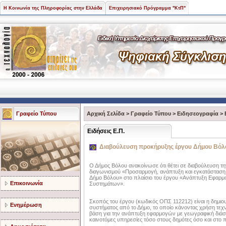
Η Κοινωνία της Πληροφορίας στην Ελλάδα
Επιχειρησιακό Πρόγραμμα "ΚτΠ"
Γραφείο Τύπου
Αρχική Σελίδα
>
Γραφείο Τύπου
>
Ειδησεογραφία
>
Ειδήσεις Ε.Π.
Διαβούλευση προκήρυξης έργου Δήμου Βόλ
Ο Δήμος Βόλου ανακοίνωσε ότι θέτει σε διαβούλευση τ
διαγωνισμού «Προσαρμογή, ανάπτυξη και εγκατάσταση
Δήμο Βόλου» στο πλαίσιο του έργου «Ανάπτυξη Εφα
Επικοινωνία
Συστημάτων».
Σκοπός του έργου (κωδικός ΟΠΣ 112212) είναι η δημι
Ενημέρωση
συστήματος από το Δήμο, το οποίο κάνοντας χρήση τεχν
βάση για την ανάπτυξη εφαρμογών με γεωγραφική διάσ
καινοτόμες υπηρεσίες τόσο στους δημότες όσο και στο