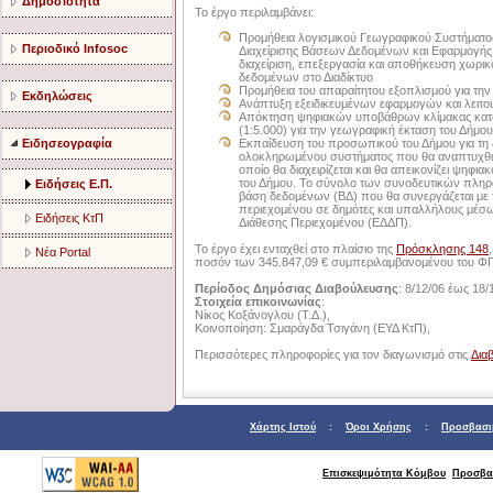
Δημοσιότητα
Το έργο περιλαμβάνει:
Προμήθεια λογισμικού Γεωγραφικού Συστήματο
Περιοδικό Infosoc
Διαχείρισης Βάσεων Δεδομένων και Εφαρμογής 
διαχείριση, επεξεργασία και αποθήκευση χωρι
δεδομένων στο Διαδίκτυο
Προμήθεια του απαραίτητου εξοπλισμού για τη
Εκδηλώσεις
Ανάπτυξη εξειδικευμένων εφαρμογών και λειτο
Απόκτηση ψηφιακών υποβάθρων κλίμακας κατάλ
(1:5.000) για την γεωγραφική έκταση του Δήμου
Ειδησεογραφία
Εκπαίδευση του προσωπικού του Δήμου για τη 
ολοκληρωμένου συστήματος που θα αναπτυχθεί
οποίο θα διαχειρίζεται και θα απεικονίζει ψηφ
του Δήμου. Το σύνολο των συνοδευτικών πληρο
Ειδήσεις Ε.Π.
βάση δεδομένων (ΒΔ) που θα συνεργάζεται με τ
περιεχομένου σε δημότες και υπαλλήλους μέσω
Ειδήσεις ΚτΠ
Διάθεσης Περιεχομένου (ΕΔΔΠ).
To έργο έχει ενταχθεί στο πλαίσιο της
Πρόσκλησης 148
Νέα Portal
ποσόν των 345.847,09 € συμπεριλαμβανομένου του ΦΠ
Περίοδος Δημόσιας Διαβούλευσης
: 8/12/06 έως 18/
Στοιχεία επικοινωνίας
:
Νίκος Κοξάνογλου (Τ.Δ.),
Κοινοποίηση: Σμαράγδα Τσιγάνη (ΕΥΔ ΚτΠ),
Περισσότερες πληροφορίες για τον διαγωνισμό στις
Δια
Χάρτης Ιστού
:
Όροι Χρήσης
:
Προσβασι
Επισκεψιμότητα Κόμβου
Προσβα