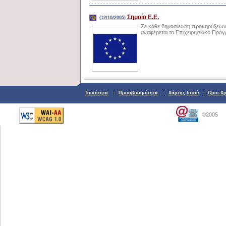
Σημαία Ε.Ε.
(12/10/2005)
Σε κάθε δημοσίευση προκηρύξεων
αναφέρεται το Επιχειρησιακό Πρόγρ
Ταυτότητα
:
Προσβασιμότητα
:
Χάρτης Ιστού
:
Όροι Χ
©2005