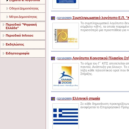
Σήματα & Λογότυπα
Οδηγοί Δημοσιότητας
Μέτρα Δημοσιότητας
Συμπληρωματικό λογότυπο Ε.Π. "
(12/10/2005)
Το συμπληρωματικό λογότυπο δεν 
Περιοδικό "Ψηφιακή
σύμβολο «@»), τα οποία παραμένουν
Ελλάδα"
περισσότερο μια προσπάθεια για «
Περιοδικό Infosoc
Εκδηλώσεις
Ειδησεογραφία
Λογότυπο Κοινοτικού Πλαισίου Στή
(12/10/2005)
Το σήμα του Γ΄ ΚΠΣ αποτελείται α
παντού. Ανάπτυξη για όλους». Το 
λήξη κάθε τηλεοπτικού spot που 
Στήριξης.
Ελληνική σημαία
(12/10/2005)
Σε κάθε δημοσίευση προκηρύξεων
αναφέρεται το Επιχειρησιακό Πρόγρ