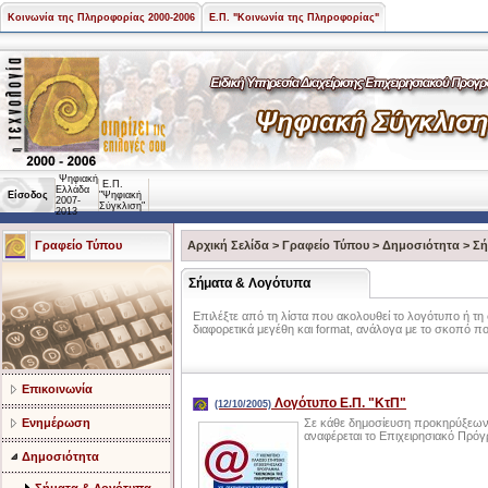
Κοινωνία της Πληροφορίας 2000-2006
Ε.Π. "Κοινωνία της Πληροφορίας"
Ψηφιακή
Ε.Π.
Ελλάδα
Είσοδος
"Ψηφιακή
2007-
Σύγκλιση"
2013
Γραφείο Τύπου
Αρχική Σελίδα
>
Γραφείο Τύπου
>
Δημοσιότητα
>
Σή
Σήματα & Λογότυπα
Επιλέξτε από τη λίστα που ακολουθεί το λογότυπο ή τη
διαφορετικά μεγέθη και format, ανάλογα με το σκοπό π
Επικοινωνία
Λογότυπο Ε.Π. "ΚτΠ"
(12/10/2005)
Ενημέρωση
Σε κάθε δημοσίευση προκηρύξεων
αναφέρεται το Επιχειρησιακό Πρόγρ
Δημοσιότητα