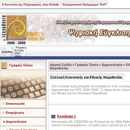
Η Κοινωνία της Πληροφορίας στην Ελλάδα
Επιχειρησιακό Πρόγραμμα "ΚτΠ"
Ψηφιακή
Ελλάδα
Είσοδος
2007-
2013
Αρχική Σελίδα
>
Γραφείο Τύπου
>
Δημοσιότητα
>
Οδ
Γραφείο Τύπου
Νομοθεσίας
Συλλογή Κοινοτικής και Εθνικής Νομοθεσίας
Στην ενότητα αυτή μπορείτε να κατεβάσετε στον υπολο
Δημοσιότητα στο ΚΠΣ 2000-2006". Ο τόμος αυτός είναι 
την Εθνική και την Κοινοτική Νομοθεσία.
Επικοινωνία
Ενημέρωση
Κεφάλαιο 1
Δημοσιότητα
Κανονισμός ΕΚ 1159/2000 της Επιτροπής της 30ής Μαΐο
πρέπει να αναλαμβάνουν τα κράτη μέλη σχετικά με τις 