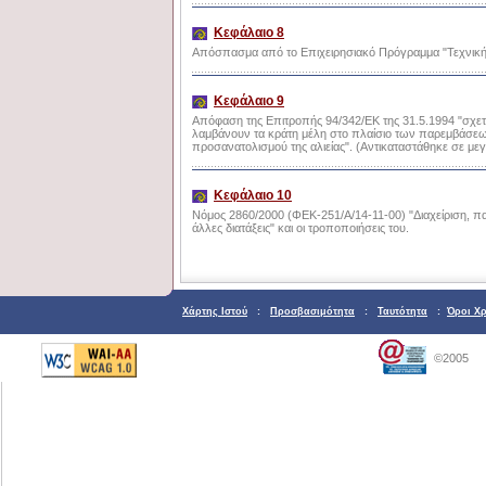
Κεφάλαιο 8
Απόσπασμα από το Επιχειρησιακό Πρόγραμμα "Τεχνική Β
Κεφάλαιο 9
Απόφαση της Επιτροπής 94/342/ΕΚ της 31.5.1994 "σχετ
λαμβάνουν τα κράτη μέλη στο πλαίσιο των παρεμβάσεω
προσανατολισμού της αλιείας". (Αντικαταστάθηκε σε με
Κεφάλαιο 10
Νόμος 2860/2000 (ΦΕΚ-251/Α/14-11-00) "Διαχείριση, πα
άλλες διατάξεις" και οι τροποποιήσεις του.
Χάρτης Ιστού
:
Προσβασιμότητα
:
Ταυτότητα
:
Όροι Χ
©2005