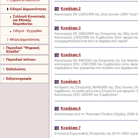
Σήματα & Λογότυπα
Κεφάλαιο 2
Οδηγοί Δημοσιότητας
Κανονισμός ΕΚ 1260/1999 της 21ης Ιουνίου 1999 "περί Γ
Συλλογή Κοινοτικής
και Εθνικής
Νομοθεσίας
Κεφάλαιο 3
Οδηγοί - Εγχειρίδια
Κανονισμός ΕΚ 1685/2000 της Επιτροπής της 28ης Ιου
Κανονισμού 1260/1999 του Συμβουλίου όσον αφορά τη
Μέτρα Δημοσιότητας
συγχρηματοδοτούνται από τα διαρθρωτικά ταμεία".
Περιοδικό "Ψηφιακή
Ελλάδα"
Κεφάλαιο 4
Περιοδικό Infosoc
Κανονισμός ΕΚ 448/2001 της Επιτροπής της 2ας Μαρτί
κανονισμού (ΕΚ) 1260/1999 του Συμβουλίου όσον αφορά
παρέμβαση που χορηγείται στο πλαίσιο των Διαρθρωτικ
Εκδηλώσεις
Ειδησεογραφία
Κεφάλαιο 5
Απόφαση της Επιτροπής 96/455/ΕΚ της 25ης Ιουνίου 19
λαμβάνουν τα κράτη μέλη και η Επιτροπή και αφορούν δ
Κανονισμού (ΕΚ) 1164/94 του Συμβουλίου".
Κεφάλαιο 6
Απόσπασμα από το "Κοινοτικό Πλαίσιο Στήριξης 2000-20
Κεφάλαιο 7
Επιστολή Ευρωπαϊκής Επιτροπής της 29-07-2002 σχετι