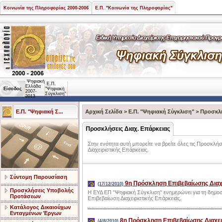
Κοινωνία της Πληροφορίας 2000-2006
Ε.Π. "Κοινωνία της Πληροφορίας"
Ψηφιακή
Ε.Π.
Ελλάδα
Είσοδος
"Ψηφιακή
2007-
Σύγκλιση"
2013
Ε.Π. "Ψηφιακή Σ...
Αρχική Σελίδα
>
Ε.Π. "Ψηφιακή Σύγκλιση"
>
Προσκλή
Προσκλήσεις Διαχ. Επάρκειας
Στην ενότητα αυτή μπορείτε να βρείτε όλες τις Προσκλ
Διαχειριστικής Επάρκειας.
Σύντομη Παρουσίαση
9η Πρόσκληση Επιβεβαίωσης Διαχε
(17/12/2010)
Προσκλήσεις Υποβολής
Η ΕΥΔ ΕΠ "Ψηφιακή Σύγκλιση" ενημερώνει για τη δημο
Προτάσεων
Επιβεβαίωση Διαχειριστικής Επάρκειας.
Κατάλογος Δικαιούχων
Ενταγμένων Έργων
8η Πρόσκληση Επιβεβαίωσης Διαχει
(4/8/2010)