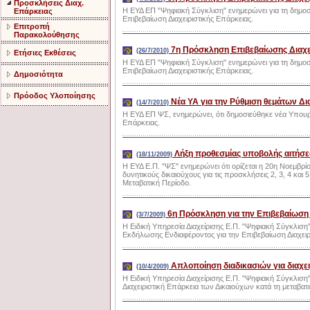
Προσκλήσεις Διαχ.
Η ΕΥΔ ΕΠ "Ψηφιακή Σύγκλιση" ενημερώνει για τη δημο
Επάρκειας
Επιβεβαίωση Διαχειριστικής Επάρκειας.
Επιτροπή
Παρακολούθησης
7η Πρόσκληση Επιβεβαίωσης Διαχει
(26/7/2010)
Ετήσιες Εκθέσεις
Η ΕΥΔ ΕΠ "Ψηφιακή Σύγκλιση" ενημερώνει για τη δημο
Επιβεβαίωση Διαχειριστικής Επάρκειας.
Δημοσιότητα
Πρόοδος Υλοποίησης
Νέα ΥΑ για την Ρύθμιση θεμάτων Δι
(14/7/2010)
Η ΕΥΔ ΕΠ ΨΣ, ενημερώνει, ότι δημοσιεύθηκε νέα Υπουρ
Επάρκειας.
Λήξη προθεσμίας υποβολής αιτήσεω
(18/11/2009)
Η ΕΥΔ Ε.Π. "ΨΣ" ενημερώνει ότι ορίζεται η 20η Νοεμβ
δυνητικούς δικαιούχους για τις προσκλήσεις 2, 3, 4 και 
Μεταβατική Περίοδο.
6η Πρόσκληση για την Επιβεβαίωση 
(3/7/2009)
Η Ειδική Υπηρεσία Διαχείρισης Ε.Π. "Ψηφιακή Σύγκλιση
Εκδήλωσης Ενδιαφέροντος για την Επιβεβαίωση Διαχειρι
Απλοποίηση διαδικασιών για διαχει
(10/4/2009)
Η Ειδική Υπηρεσία Διαχείρισης E.Π. "Ψηφιακή Σύγκλιση"
Διαχειριστική Επάρκεια των Δικαιούχων κατά τη μεταβατ