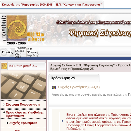
Κοινωνία της Πληροφορίας 2000-2006
Ε.Π. "Κοινωνία της Πληροφορίας"
Ψηφιακή
Ε.Π.
Ελλάδα
Είσοδος
"Ψηφιακή
2007-
Σύγκλιση"
2013
Αρχική Σελίδα
>
Ε.Π. "Ψηφιακή Σύγκλιση"
>
Προσκλ
Ε.Π. "Ψηφιακή Σ...
Ερωτήσεις
>
Πρόσκληση 25
Πρόσκληση 25
Συχνές Ερωτήσεις (FAQs)
Απαντήσεις στις πιο συχνές ερωτήσεις σχετικά με την 
Σύντομη Παρουσίαση
Προσκλήσεις Υποβολής
Είναι επιλέξιμη στο πλαίσιο της Πρόσκλησης
Προτάσεων
ασφαλισμένους ασφαλιστικού οργανισμού, ότ
στους δυνητικούς φορείς πρότασης της Πρό
Συχνές Ερωτήσεις
Πρότασης τη Γενική Γραμματεία Κοινωνικών Α
Πρόσκλησης;