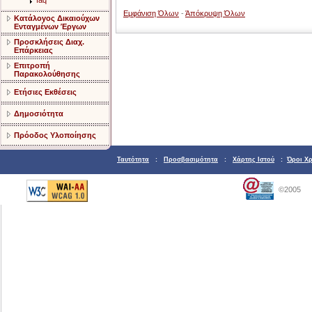
faq
Εμφάνιση Όλων
-
Άπόκρυψη Όλων
Κατάλογος Δικαιούχων
Ενταγμένων Έργων
Προσκλήσεις Διαχ.
Επάρκειας
Επιτροπή
Παρακολούθησης
Ετήσιες Εκθέσεις
Δημοσιότητα
Πρόοδος Υλοποίησης
Ταυτότητα
:
Προσβασιμότητα
:
Χάρτης Ιστού
:
Όροι Χ
©2005