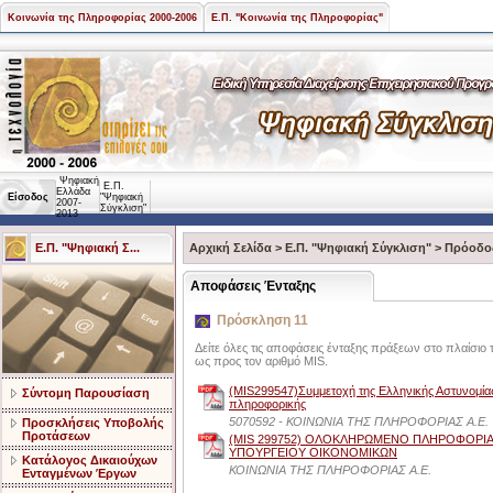
Κοινωνία της Πληροφορίας 2000-2006
Ε.Π. "Κοινωνία της Πληροφορίας"
Ψηφιακή
Ε.Π.
Ελλάδα
Είσοδος
"Ψηφιακή
2007-
Σύγκλιση"
2013
Ε.Π. "Ψηφιακή Σ...
Αρχική Σελίδα
>
Ε.Π. "Ψηφιακή Σύγκλιση"
>
Πρόοδο
Αποφάσεις Ένταξης
Πρόσκληση 11
Δείτε όλες τις αποφάσεις ένταξης πράξεων στο πλαίσιο 
ως προς τον αριθμό MIS.
(MIS299547)Συμμετοχή της Ελληνικής Αστυνομίας
Σύντομη Παρουσίαση
πληροφορικής
5070592 - ΚΟΙΝΩΝΙΑ ΤΗΣ ΠΛΗΡΟΦΟΡΙΑΣ Α.Ε.
Προσκλήσεις Υποβολής
Προτάσεων
(MIS 299752) ΟΛΟΚΛΗΡΩΜΕΝΟ ΠΛΗΡΟΦΟΡΙ
ΥΠΟΥΡΓΕΙΟΥ ΟΙΚΟΝΟΜΙΚΩΝ
Κατάλογος Δικαιούχων
ΚΟΙΝΩΝΙΑ ΤΗΣ ΠΛΗΡΟΦΟΡΙΑΣ Α.Ε.
Ενταγμένων Έργων