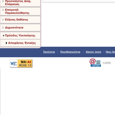
Προσκλήσεις Διαχ.
Επάρκειας
Επιτροπή
Παρακολούθησης
Ετήσιες Εκθέσεις
Δημοσιότητα
Πρόοδος Υλοποίησης
Αποφάσεις Ένταξης
Ταυτότητα
:
Προσβασιμότητα
:
Χάρτης Ιστού
:
Όροι Χ
©2005