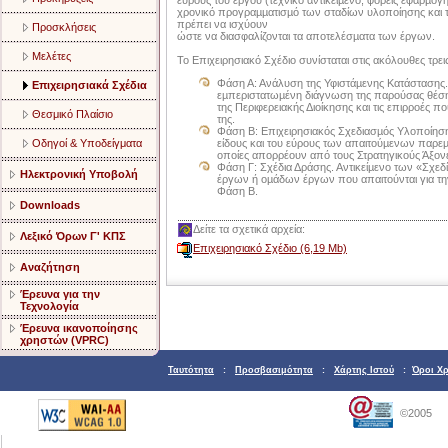
εύρους του έργου (τεχνικό αντικείµενο, φορείς εφαρµο
χρονικό προγραµµατισµό των σταδίων υλοποίησης και
πρέπει να ισχύουν
Προσκλήσεις
ώστε να διασφαλίζονται τα αποτελέσµατα των έργων.
Μελέτες
Το Επιχειρησιακό Σχέδιο συνίσταται στις ακόλουθες τρει
Φάση Α: Ανάλυση της Υφιστάµενης Κατάστασης. 
Επιχειρησιακά Σχέδια
εµπεριστατωµένη διάγνωση της παρούσας θέσης
της Περιφερειακής Διοίκησης και τις επιρροές 
Θεσμικό Πλαίσιο
της.
Φάση Β: Επιχειρησιακός Σχεδιασµός Υλοποίησης
Οδηγοί & Υποδείγματα
είδους και του εύρους των απαιτούµενων παρεµ
οποίες απορρέουν από τους Στρατηγικούς Άξο
Φάση Γ: Σχέδια Δράσης. Αντικείµενο των «Σχεδ
Ηλεκτρονική Υποβολή
έργων ή οµάδων έργων που απαιτούνται για τ
Φάση Β.
Downloads
Δείτε τα σχετικά αρχεία:
Λεξικό Όρων Γ' ΚΠΣ
Επιχειρησιακό Σχέδιο (6,19 Mb)
Αναζήτηση
Έρευνα για την
Τεχνολογία
Έρευνα ικανοποίησης
χρηστών (VPRC)
Ταυτότητα
:
Προσβασιμότητα
:
Χάρτης Ιστού
:
Όροι Χ
©2005