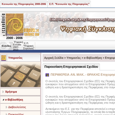
Κοινωνία της Πληροφορίας 2000-2006
Ε.Π. "Κοινωνία της Πληροφορίας"
Ψηφιακή
Ε.Π.
Ελλάδα
Είσοδος
"Ψηφιακή
2007-
Σύγκλιση"
2013
Υπηρεσίες
Αρχική Σελίδα
>
Υπηρεσίες
>
e-Βιβλιοθήκη
>
Επιχει
Παρουσίαση Επιχειρησιακού Σχεδίου
ΠΕΡΙΦΕΡΕΙΑ ΑΝ. ΜΑΚ. - ΘΡΑΚΗΣ Επιχειρησια
Ο σκοπός του Επιχειρησιακού Σχεδίου (ΕΣ) της Περιφέρ
ευκαιριών που απορρέουν από το Επιχειρησιακό Πρόγρα
ώθηση και η δραστηριοποίηση της Περιφέρειας στο παγ
Χρήσιμα
Ο σκοπός του Επιχειρησιακού Σχεδίου (ΕΣ) της Περιφέρ
e-Βιβλιοθήκη
ευκαιριών που απορρέουν από το Επιχειρησιακό Πρόγρα
ώθηση και η δραστηριοποίηση της Περιφέρειας στο παγ
Διαβουλεύσεις
Αντικείµενο του Ε.Σ. για την Περιφέρεια αποτελεί ο επι
υλοποίησης Έργων Πληροφορικής, τα οποία θα ενταχθού
Προκηρύξεις