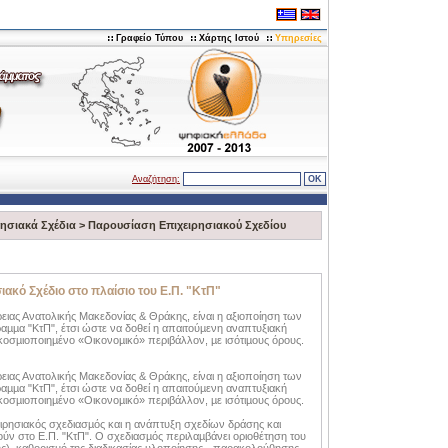
Γραφείο Τύπου
Χάρτης Ιστού
Υπηρεσίες
Αναζήτηση:
ρησιακά Σχέδια
>
Παρουσίαση Επιχειρησιακού Σχεδίου
κό Σχέδιο στο πλαίσιο του Ε.Π. "ΚτΠ"
ειας Ανατολικής Μακεδονίας & Θράκης, είναι η αξιοποίηση των
µµα "ΚτΠ", έτσι ώστε να δοθεί η απαιτούµενη αναπτυξιακή
κοσµιοποιηµένο «Οικονοµικό» περιβάλλον, µε ισότιµους όρους.
ειας Ανατολικής Μακεδονίας & Θράκης, είναι η αξιοποίηση των
µµα "ΚτΠ", έτσι ώστε να δοθεί η απαιτούµενη αναπτυξιακή
κοσµιοποιηµένο «Οικονοµικό» περιβάλλον, µε ισότιµους όρους.
χειρησιακός σχεδιασµός και η ανάπτυξη σχεδίων δράσης και
ν στο Ε.Π. "ΚτΠ". Ο σχεδιασµός περιλαµβάνει οριοθέτηση του