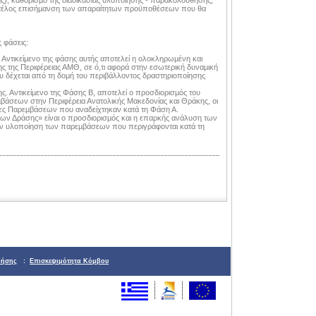
γής), καθορισµό της διαδικασίας υλοποίησης - παρακολούθησης,
 τέλος επισήµανση των απαραίτητων προϋποθέσεων που θα
ς φάσεις:
Αντικείµενο της φάσης αυτής αποτελεί η ολοκληρωµένη και
 της Περιφέρειας ΑΜΘ, σε ό,τι αφορά στην εσωτερική δυναµική
που δέχεται από τη δοµή του περιβάλλοντος δραστηριοποίησης
. Αντικείµενο της Φάσης Β, αποτελεί ο προσδιορισµός του
βάσεων στην Περιφέρεια Ανατολικής Μακεδονίας και Θράκης, οι
νες Παρεµβάσεων που αναδείχτηκαν κατά τη Φάση Α.
ίων Δράσης» είναι ο προσδιορισµός και η επαρκής ανάλυση των
ην υλοποίηση των παρεµβάσεων που περιγράφονται κατά τη
ρήσης
:
Επισκεψιμότητα Κόμβου