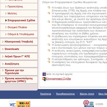
Στόχοι του Επιχειρησιακού Σχεδίου θεωρούνται :
Προσκλήσεις
Η ένταξη όλων των δράσεων ανάπτυξης υποδ
Επικοινωνίας (ΤΠΕ) της Αρχής στα πλαίσια του 
Η προσαρμογή της Αρχής στα νέα τεχνολογικά 
Μελέτες
ποιότητας των παρεχόμενων υπηρεσιών και της
όσο και με ιδιώτες, με σκοπό την αρτιότερη εξυ
Επιχειρησιακά Σχέδια
Η δημιουργία κατάλληλων προϋποθέσεων και 
που θα επιτρέψουν το συνολικό εκσυγχρονισμό
Θεσμικό Πλαίσιο
αποτελεσματικότερη εφαρμογή του θεσμικού πλαι
προσανατολισμό την κατανόηση των αναγκών το
απαιτήσεις του πολίτη) σε βάθος χρόνου.
Οδηγοί & Υποδείγματα
Η εξειδίκευση του στρατηγικού πλαισίου και α
ανάπτυξη των εσωτερικών ικανοτήτων της Αρχή
Ηλεκτρονική Υποβολή
τις βασικές επιλογές του Ε.Π. "ΚτΠ".
Η αναγνώριση αλληλεξαρτήσεων – συνεργασιώ
και ο συντονισμός των μέσων και των πόρων 
Downloads
Η ανάλυση, αναγνώριση, καταγραφή και κωδι
παραγόντων επιτυχίας στο σχεδιασμένο εγχείρη
επιτυχούς υλοποίησης των προγραμματιζόμεν
Λεξικό Όρων Γ' ΚΠΣ
Η αλληλεπίδραση του τρίπτυχου, Συστήματα – Δ
Η κατάρτιση του στελεχιακού δυναμικού της Αρχή
Αναζήτηση
αξιοποίησή τους.
Έρευνα για την
Τεχνολογία
Δείτε τα σχετικά αρχεία:
Έρευνα ικανοποίησης
Επιχειρησιακό Σχέδιο
χρηστών (VPRC)
Ταυτότητα
:
Προσβασιμότητα
:
Χάρτης Ιστού
:
Όροι Χ
©2005