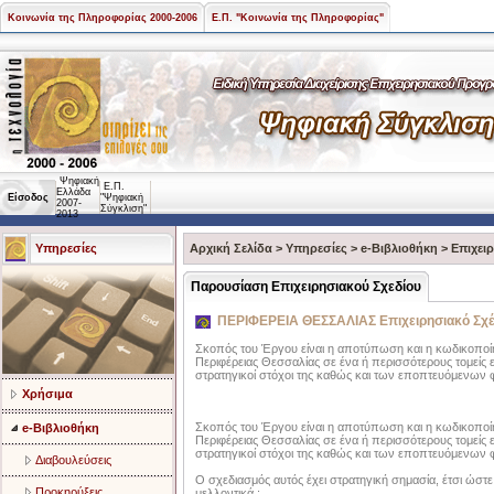
Κοινωνία της Πληροφορίας 2000-2006
Ε.Π. "Κοινωνία της Πληροφορίας"
Ψηφιακή
Ε.Π.
Ελλάδα
Είσοδος
"Ψηφιακή
2007-
Σύγκλιση"
2013
Υπηρεσίες
Αρχική Σελίδα
>
Υπηρεσίες
>
e-Βιβλιοθήκη
>
Επιχει
Παρουσίαση Επιχειρησιακού Σχεδίου
ΠΕΡΙΦΕΡΕΙΑ ΘΕΣΣΑΛΙΑΣ Επιχειρησιακό Σχέδι
Σκοπός του Έργου είναι η αποτύπωση και η κωδικοποίη
Περιφέρειας Θεσσαλίας σε ένα ή περισσότερους τομείς 
στρατηγικοί στόχοι της καθώς και των εποπτευόμενων 
Χρήσιμα
Σκοπός του Έργου είναι η αποτύπωση και η κωδικοποίη
e-Βιβλιοθήκη
Περιφέρειας Θεσσαλίας σε ένα ή περισσότερους τομείς 
στρατηγικοί στόχοι της καθώς και των εποπτευόμενων 
Διαβουλεύσεις
Ο σχεδιασμός αυτός έχει στρατηγική σημασία, έτσι ώστε
Προκηρύξεις
μελλοντικά :