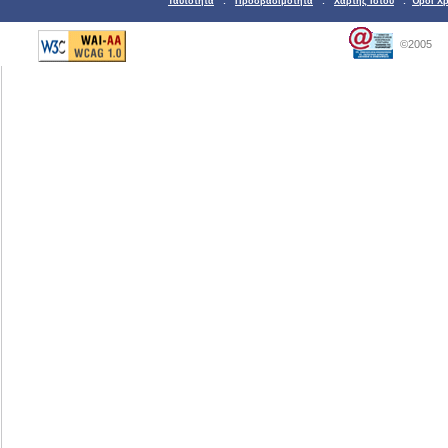
Ταυτότητα
:
Προσβασιμότητα
:
Χάρτης Ιστού
:
Όροι Χ
©2005