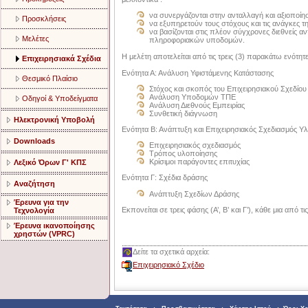
να συνεργάζονται στην ανταλλαγή και αξιοποί
Προσκλήσεις
να εξυπηρετούν τους στόχους και τις ανάγκες τη
να βασίζονται στις πλέον σύγχρονες διεθνείς αν
Μελέτες
πληροφοριακών υποδομών.
Η μελέτη αποτελείται από τις τρεις (3) παρακάτω ενότητε
Επιχειρησιακά Σχέδια
Ενότητα Α: Ανάλυση Υφιστάμενης Κατάστασης
Θεσμικό Πλαίσιο
Στόχος και σκοπός του Επιχειρησιακού Σχεδίου
Ανάλυση Υποδομών ΤΠΕ
Οδηγοί & Υποδείγματα
Ανάλυση Διεθνούς Εμπειρίας
Συνθετική διάγνωση
Ηλεκτρονική Υποβολή
Ενότητα Β: Ανάπτυξη και Επιχειρησιακός Σχεδιασμός Υ
Downloads
Επιχειρησιακός σχεδιασμός
Τρόπος υλοποίησης
Κρίσιμοι παράγοντες επιτυχίας
Λεξικό Όρων Γ' ΚΠΣ
Ενότητα Γ: Σχέδια δράσης
Αναζήτηση
Ανάπτυξη Σχεδίων Δράσης
Έρευνα για την
Εκπονείται σε τρεις φάσης (Α’, Β’ και Γ’), κάθε μια από τι
Τεχνολογία
Έρευνα ικανοποίησης
χρηστών (VPRC)
Δείτε τα σχετικά αρχεία:
Επιχειρησιακό Σχέδιο