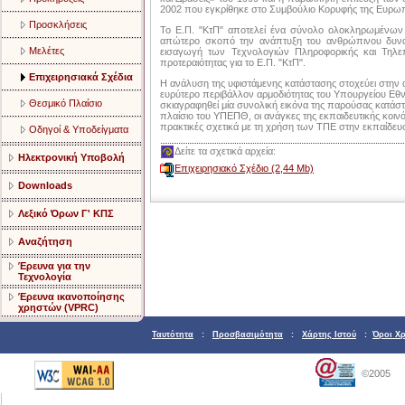
2002 που εγκρίθηκε στο Συμβούλιο Κορυφής της Ευρωπ
Προσκλήσεις
Το Ε.Π. "ΚτΠ" αποτελεί ένα σύνολο ολοκληρωμένων
απώτερο σκοπό την ανάπτυξη του ανθρώπινου δυναμι
Μελέτες
εισαγωγή των Τεχνολογιών Πληροφορικής και Τηλεπ
προτεραιότητας για το Ε.Π. "ΚτΠ".
Επιχειρησιακά Σχέδια
Η ανάλυση της υφιστάμενης κατάστασης στοχεύει στη
ευρύτερο περιβάλλον αρμοδιότητας του Υπουργείου Εθ
Θεσμικό Πλαίσιο
σκιαγραφηθεί μία συνολική εικόνα της παρούσας κατάστ
πλαίσιο του ΥΠΕΠΘ, οι ανάγκες της εκπαιδευτικής κοινό
πρακτικές σχετικά με τη χρήση των ΤΠΕ στην εκπαίδευ
Οδηγοί & Υποδείγματα
Δείτε τα σχετικά αρχεία:
Ηλεκτρονική Υποβολή
Επιχειρησιακό Σχέδιο (2,44 Mb)
Downloads
Λεξικό Όρων Γ' ΚΠΣ
Αναζήτηση
Έρευνα για την
Τεχνολογία
Έρευνα ικανοποίησης
χρηστών (VPRC)
Ταυτότητα
:
Προσβασιμότητα
:
Χάρτης Ιστού
:
Όροι Χ
©2005