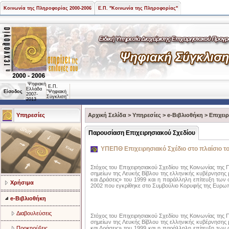
Κοινωνία της Πληροφορίας 2000-2006
Ε.Π. "Κοινωνία της Πληροφορίας"
Ψηφιακή
Ε.Π.
Ελλάδα
Είσοδος
"Ψηφιακή
2007-
Σύγκλιση"
2013
Υπηρεσίες
Αρχική Σελίδα
>
Υπηρεσίες
>
e-Βιβλιοθήκη
>
Επιχει
Παρουσίαση Επιχειρησιακού Σχεδίου
ΥΠΕΠΘ Επιχειρησιακό Σχέδιο στο πλαίσιο το
Στόχος του Επιχειρησιακού Σχεδίου της Κοινωνίας της 
σημείων της Λευκής Βίβλου της ελληνικής κυβέρνησης 
και Δράσεις» του 1999 και η παράλληλη επίτευξη των
Χρήσιμα
2002 που εγκρίθηκε στο Συμβούλιο Κορυφής της Ευρωπ
e-Βιβλιοθήκη
Διαβουλεύσεις
Στόχος του Επιχειρησιακού Σχεδίου της Κοινωνίας της 
σημείων της Λευκής Βίβλου της ελληνικής κυβέρνησης 
και Δράσεις» του 1999 και η παράλληλη επίτευξη των
Προκηρύξεις