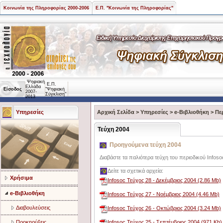
Κοινωνία της Πληροφορίας 2000-2006
Ε.Π. "Κοινωνία της Πληροφορίας"
Ψηφιακή
Ε.Π.
Ελλάδα
Είσοδος
"Ψηφιακή
2007-
Σύγκλιση"
2013
Υπηρεσίες
Αρχική Σελίδα
>
Υπηρεσίες
>
e-Βιβλιοθήκη
>
Πε
Τεύχη 2004
Προηγούμενα τεύχη 2004
Διαβάστε τα παλιότερα τεύχη του περιοδικού Infoso
Δείτε τα σχετικά αρχεία:
Χρήσιμα
Infosoc Τεύχος 28 - Δεκέμβριος 2004 (2.86 Mb)
e-Βιβλιοθήκη
Infosoc Τεύχος 27 - Νοέμβριος 2004 (4.46 Mb)
Διαβουλεύσεις
Infosoc Τεύχος 26 - Οκτώβριος 2004 (3.24 Mb)
Προκηρύξεις
Infosoc Τεύχος 25 - Σεπτέμβριος 2004 (971 Kb)