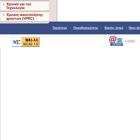
Έρευνα για την
Τεχνολογία
Έρευνα ικανοποίησης
χρηστών (VPRC)
Ταυτότητα
:
Προσβασιμότητα
:
Χάρτης Ιστού
:
Όροι Χ
©2005