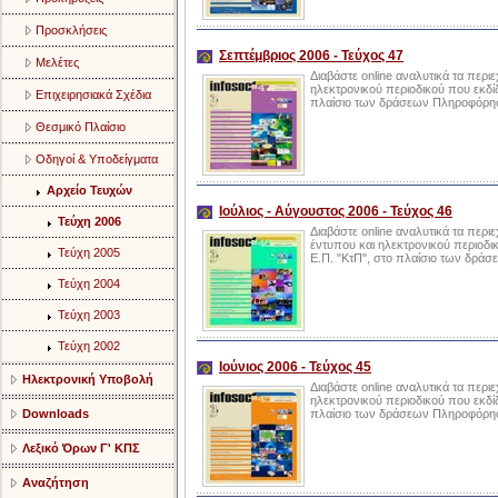
Προσκλήσεις
Σεπτέμβριος 2006 - Τεύχος 47
Μελέτες
Διαβάστε online αναλυτικά τα περι
ηλεκτρονικού περιοδικού που εκδίδ
Επιχειρησιακά Σχέδια
πλαίσιο των δράσεων Πληροφόρηση
Θεσμικό Πλαίσιο
Οδηγοί & Υποδείγματα
Αρχείο Τευχών
Ιούλιος - Αύγουστος 2006 - Τεύχος 46
Τεύχη 2006
Διαβάστε online αναλυτικά τα περιε
έντυπου και ηλεκτρονικού περιοδικ
Τεύχη 2005
Ε.Π. "ΚτΠ", στο πλαίσιο των δρά
Τεύχη 2004
Τεύχη 2003
Τεύχη 2002
Ιούνιος 2006 - Τεύχος 45
Ηλεκτρονική Υποβολή
Διαβάστε online αναλυτικά τα περιε
ηλεκτρονικού περιοδικού που εκδίδ
Downloads
πλαίσιο των δράσεων Πληροφόρηση
Λεξικό Όρων Γ' ΚΠΣ
Αναζήτηση