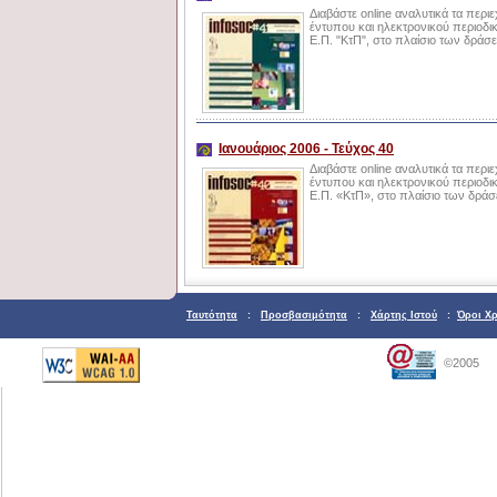
Διαβάστε online αναλυτικά τα περ
έντυπου και ηλεκτρονικού περιοδικ
Ε.Π. "ΚτΠ", στο πλαίσιο των δρά
Ιανουάριος 2006 - Τεύχος 40
Διαβάστε online αναλυτικά τα περι
έντυπου και ηλεκτρονικού περιοδικ
Ε.Π. «ΚτΠ», στο πλαίσιο των δρά
Ταυτότητα
:
Προσβασιμότητα
:
Χάρτης Ιστού
:
Όροι Χ
©2005