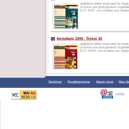
Διαβάστε online αναλυτικά τα περ
έντυπου και ηλεκτρονικού περιοδικ
Ε.Π. "ΚτΠ", στο πλαίσιο των δρά
Ιανουάριος 2006 - Τεύχος 40
Διαβάστε online αναλυτικά τα περι
έντυπου και ηλεκτρονικού περιοδικ
Ε.Π. «ΚτΠ», στο πλαίσιο των δρά
Ταυτότητα
:
Προσβασιμότητα
:
Χάρτης Ιστού
:
Όροι Χ
©2005