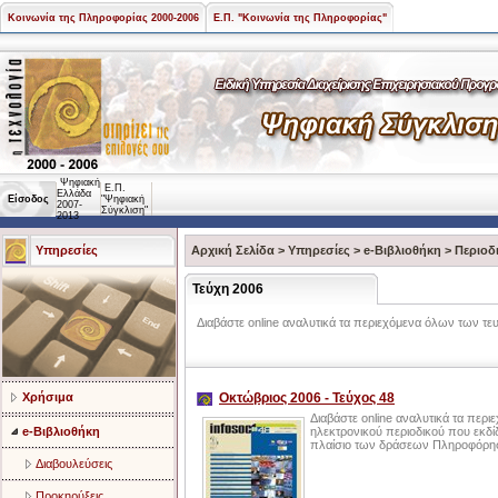
Κοινωνία της Πληροφορίας 2000-2006
Ε.Π. "Κοινωνία της Πληροφορίας"
Ψηφιακή
Ε.Π.
Ελλάδα
Είσοδος
"Ψηφιακή
2007-
Σύγκλιση"
2013
Υπηρεσίες
Αρχική Σελίδα
>
Υπηρεσίες
>
e-Βιβλιοθήκη
>
Περιοδ
Τεύχη 2006
Διαβάστε online αναλυτικά τα περιεχόμενα όλων των τ
Χρήσιμα
Οκτώβριος 2006 - Τεύχος 48
Διαβάστε online αναλυτικά τα περι
e-Βιβλιοθήκη
ηλεκτρονικού περιοδικού που εκδίδ
πλαίσιο των δράσεων Πληροφόρηση
Διαβουλεύσεις
Προκηρύξεις