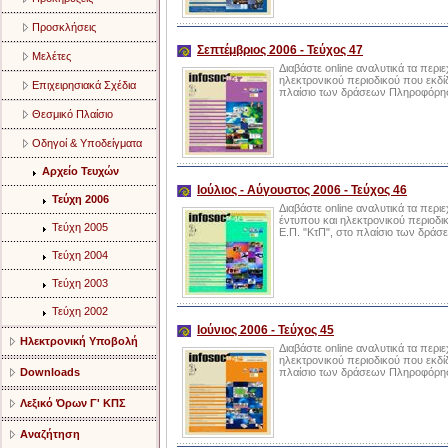
Προσκλήσεις
Σεπτέμβριος 2006 - Τεύχος 47
Μελέτες
Διαβάστε online αναλυτικά τα περι
ηλεκτρονικού περιοδικού που εκδίδ
Επιχειρησιακά Σχέδια
πλαίσιο των δράσεων Πληροφόρηση
Θεσμικό Πλαίσιο
Οδηγοί & Υποδείγματα
Αρχείο Τευχών
Ιούλιος - Αύγουστος 2006 - Τεύχος 46
Τεύχη 2006
Διαβάστε online αναλυτικά τα περιε
έντυπου και ηλεκτρονικού περιοδικ
Τεύχη 2005
Ε.Π. "ΚτΠ", στο πλαίσιο των δρά
Τεύχη 2004
Τεύχη 2003
Τεύχη 2002
Ιούνιος 2006 - Τεύχος 45
Ηλεκτρονική Υποβολή
Διαβάστε online αναλυτικά τα περιε
ηλεκτρονικού περιοδικού που εκδίδ
Downloads
πλαίσιο των δράσεων Πληροφόρηση
Λεξικό Όρων Γ' ΚΠΣ
Αναζήτηση