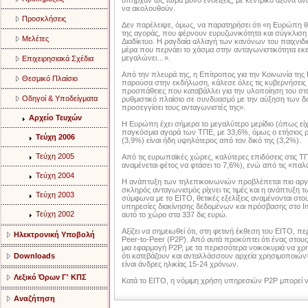
υπήρχαν ως τώρα μόνο ενδείξεις, με κεντρικό άξονα ανάπ
να ακολουθούν.
Προσκλήσεις
Δεν παρέλειψε, όμως, να παρατηρήσει ότι «η Ευρώπη θ
της αγοράς, που φέρνουν ευρυζωνικότητα και σύγκλισ
Μελέτες
Διαδίκτυο. Η ραγδαία αλλαγή των κανόνων του παιχνιδι
μέρα που περνάει το χάσμα στην ανταγωνιστικότητα ε
μεγαλώνει…».
Επιχειρησιακά Σχέδια
Από την πλευρά της, η Επίτροπος για την Κοινωνία της 
Θεσμικό Πλαίσιο
παρούσα στην εκδήλωση, κάλεσε όλες τις κυβερνήσεις 
προσπάθειες που καταβάλλει για την υλοποίηση του στό
Οδηγοί & Υποδείγματα
ρυθμιστικό πλαίσιο σε συνδυασμό με την αύξηση των 
προσεγγίσει τους ανταγωνιστές της».
Αρχείο Τευχών
Η Ευρώπη έχει σήμερα το μεγαλύτερο μερίδιο (όπως εί
παγκόσμια αγορά των ΤΠΕ, με 33,6%, όμως ο ετήσιος 
Τεύχη 2006
(3,9%) είναι ήδη υψηλότερος από τον δικό της (3,2%).
Τεύχη 2005
Από τις ευρωπαϊκές χώρες, καλύτερες επιδόσεις στις 
αναμένεται φέτος να φτάσει το 7,6%), ενώ από τις «παλα
Τεύχη 2004
Η ανάπτυξη των τηλεπικοινωνιών προβλέπεται πιο αργή
σκληρός ανταγωνισμός ρίχνει τις τιμές και η ανάπτυξη
Τεύχη 2003
σύμφωνα με το ΕΙΤΟ, θετικές εξελίξεις αναμένονται στο
υπηρεσίες διακίνησης δεδομένων και πρόσβασης στο Int
Τεύχη 2002
αυτό το χώρο στα 337 δις ευρώ.
Αξίζει να σημειωθεί ότι, στη φετινή έκθεση του ΕΙΤΟ, πε
Ηλεκτρονική Υποβολή
Peer-to-Peer (P2P). Από αυτά προκύπτει ότι ένας στους
μια εφαρμογή Ρ2Ρ, με τα περισσότερα νοικοκυριά να χρ
Downloads
ότι κατεβάζουν και ανταλλάσσουν αρχεία χρησιμοποιώντ
είναι άνδρες ηλικίας 15-24 χρόνων.
Λεξικό Όρων Γ' ΚΠΣ
Κατά το ΕΙΤΟ, η νόμιμη χρήση υπηρεσιών Ρ2Ρ μπορεί να
Αναζήτηση