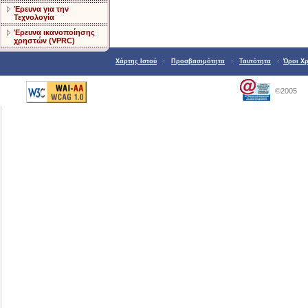
Έρευνα για την
Τεχνολογία
Έρευνα ικανοποίησης
χρηστών (VPRC)
Χάρτης Ιστού
:
Προσβασιμότητα
:
Ταυτότητα
:
Όροι Χ
©2005