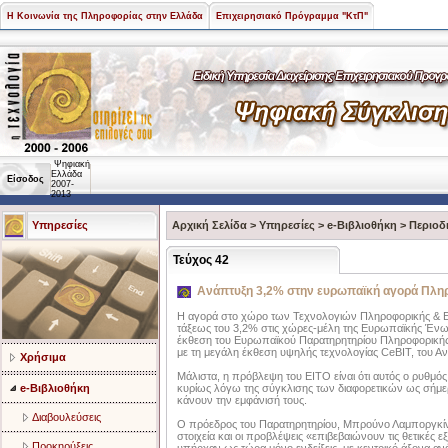
Η Κοινωνία της Πληροφορίας στην Ελλάδα
Επιχειρησιακό Πρόγραμμα "ΚτΠ"
Ψηφιακή
Ελλάδα
Είσοδος
2007-
2013
Υπηρεσίες
Αρχική Σελίδα
>
Υπηρεσίες
>
e-Βιβλιοθήκη
>
Περιοδ
Τεύχος 42
Ανάπτυξη 3,2% στην ευρωπαϊκή αγορά Πλη
Η αγορά στο χώρο των Τεχνολογιών Πληροφορικής & Επ
τάξεως του 3,2% στις χώρες-μέλη της Ευρωπαϊκής Ένωσ
έκθεση του Ευρωπαϊκού Παρατηρητηρίου Πληροφορικής 
με τη μεγάλη έκθεση υψηλής τεχνολογίας CeBIT, του Α
Χρήσιμα
Μάλιστα, η πρόβλεψη του ΕΙΤΟ είναι ότι αυτός ο ρυθμός
e-Βιβλιοθήκη
κυρίως λόγω της σύγκλισης των διαφορετικών ως σήμ
κάνουν την εμφάνισή τους.
Διαβουλεύσεις
Ο πρόεδρος του Παρατηρητηρίου, Μπρούνο Λαμποργκίνι,
στοιχεία και οι προβλέψεις «επιβεβαιώνουν τις θετικές 
Προκηρύξεις