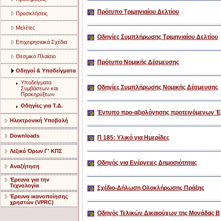
Πρότυπο Τριμηνιαίου Δελτίου
Προσκλήσεις
Μελέτες
Οδηγίες Συμπλήρωσης Τριμηνιαίου Δελτίου
Επιχειρησιακά Σχέδια
Θεσμικό Πλαίσιο
Πρότυπο Νομικής Δέσμευσης
Οδηγοί & Υποδείγματα
Υποδείγματα
Οδηγίες Συμπλήρωσης Νομικής Δέσμευσης
Συμβάσεων και
Προκηρύξεων
Οδηγίες για Τ.Δ.
Έντυπο προ-αξιολόγησης προτεινόμενων 
Ηλεκτρονική Υποβολή
Downloads
Π 185: Υλικό για Ημερίδες
Λεξικό Όρων Γ' ΚΠΣ
Οδηγός για Ενέργειες Δημοσιότητας
Αναζήτηση
Έρευνα για την
Τεχνολογία
Σχέδιο-Δήλωση Ολοκλήρωσης Πράξης
Έρευνα ικανοποίησης
χρηστών (VPRC)
Οδηγός Τελικών Δικαιούχων της Μονάδας Β