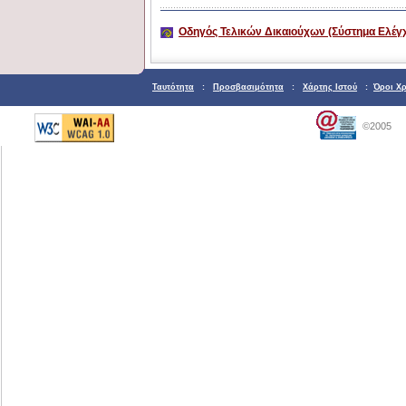
Οδηγός Τελικών Δικαιούχων (Σύστημα Ελέγ
Ταυτότητα
:
Προσβασιμότητα
:
Χάρτης Ιστού
:
Όροι Χ
©2005