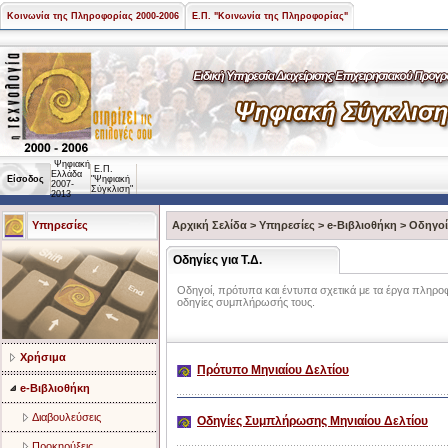
Κοινωνία της Πληροφορίας 2000-2006
Ε.Π. "Κοινωνία της Πληροφορίας"
Ψηφιακή
Ε.Π.
Ελλάδα
Είσοδος
"Ψηφιακή
2007-
Σύγκλιση"
2013
Υπηρεσίες
Αρχική Σελίδα
>
Υπηρεσίες
>
e-Βιβλιοθήκη
>
Οδηγοί
Οδηγίες για Τ.Δ.
Οδηγοί, πρότυπα και έντυπα σχετικά με τα έργα πληρο
οδηγίες συμπλήρωσής τους.
Χρήσιμα
Πρότυπο Μηνιαίου Δελτίου
e-Βιβλιοθήκη
Διαβουλεύσεις
Οδηγίες Συμπλήρωσης Μηνιαίου Δελτίου
Προκηρύξεις