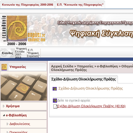
Κοινωνία της Πληροφορίας 2000-2006
Ε.Π. "Κοινωνία της Πληροφορίας"
Ψηφιακή
Ε.Π.
Ελλάδα
Είσοδος
"Ψηφιακή
2007-
Σύγκλιση"
2013
Αρχική Σελίδα
>
Υπηρεσίες
>
e-Βιβλιοθήκη
>
Οδηγοί
Υπηρεσίες
Ολοκλήρωσης Πράξης
Σχέδιο-Δήλωση Ολοκλήρωσης Πράξης
Σχέδιο-Δήλωση Ολοκλήρωσης Πράξης
Δείτε τα σχετικά αρχεία:
Χρήσιμα
Σχέδιο-Δήλωση Ολοκλήρωσης Πράξης (40 Kb)
e-Βιβλιοθήκη
Διαβουλεύσεις
Προκηρύξεις