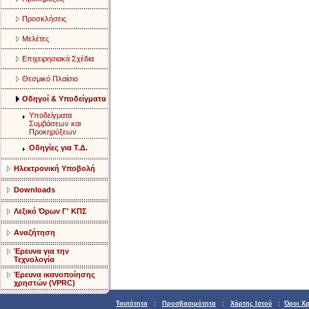
Προσκλήσεις
Μελέτες
Επιχειρησιακά Σχέδια
Θεσμικό Πλαίσιο
Οδηγοί & Υποδείγματα
Υποδείγματα
Συμβάσεων και
Προκηρύξεων
Οδηγίες για Τ.Δ.
Ηλεκτρονική Υποβολή
Downloads
Λεξικό Όρων Γ' ΚΠΣ
Αναζήτηση
Έρευνα για την
Τεχνολογία
Έρευνα ικανοποίησης
χρηστών (VPRC)
Ταυτότητα
:
Προσβασιμότητα
:
Χάρτης Ιστού
:
Όροι Χ