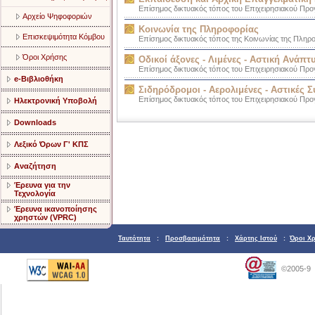
Επίσημος δικτυακός τόπος του Επιχειρησιακού Προ
Αρχείο Ψηφοφοριών
Κοινωνία της Πληροφορίας
Επισκεψιμότητα Κόμβου
Επίσημος δικτυακός τόπος της Κοινωνίας της Πληρ
Όροι Χρήσης
Οδικοί άξονες - Λιμένες - Αστική Ανάπτ
Επίσημος δικτυακός τόπος του Επιχειρησιακού Προγ
e-Βιβλιοθήκη
Σιδηρόδρομοι - Αερολιμένες - Αστικές 
Επίσημος δικτυακός τόπος του Επιχειρησιακού Προγ
Ηλεκτρονική Υποβολή
Downloads
Λεξικό Όρων Γ' ΚΠΣ
Αναζήτηση
Έρευνα για την
Τεχνολογία
Έρευνα ικανοποίησης
χρηστών (VPRC)
Ταυτότητα
:
Προσβασιμότητα
:
Χάρτης Ιστού
:
Όροι Χ
©2005-9