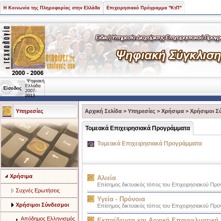
Η Κοινωνία της Πληροφορίας στην Ελλάδα
Επιχειρησιακό Πρόγραμμα "ΚτΠ"
Ψηφιακή
Ελλάδα
Είσοδος
2007-
2013
Υπηρεσίες
Αρχική Σελίδα
>
Υπηρεσίες
>
Χρήσιμα
>
Χρήσιμοι Σ
Τομεακά Επιχειρησιακά Προγράμματα
Τομεακά Επιχειρησιακά Προγράμματα
Χρήσιμα
Αλιεία
Επίσημος δικτυακός τόπος του Επιχειρησιακού Προ
Συχνές Ερωτήσεις
Υγεία - Πρόνοια
Χρήσιμοι Σύνδεσμοι
Επίσημος δικτυακός τόπος του Επιχειρησιακού Προ
Απόδημος Ελληνισμός
Εκπαίδευση και Αρχική Επαγγελματική