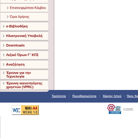
Επισκεψιμότητα Κόμβου
Όροι Χρήσης
e-Βιβλιοθήκη
Ηλεκτρονική Υποβολή
Downloads
Λεξικό Όρων Γ' ΚΠΣ
Αναζήτηση
Έρευνα για την
Τεχνολογία
Έρευνα ικανοποίησης
χρηστών (VPRC)
Ταυτότητα
:
Προσβασιμότητα
:
Χάρτης Ιστού
:
Όροι Χ
©2005