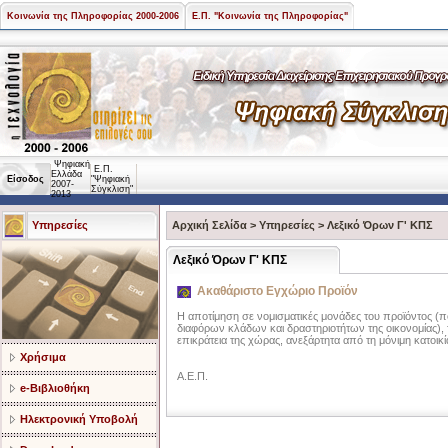
Κοινωνία της Πληροφορίας 2000-2006
Ε.Π. "Κοινωνία της Πληροφορίας"
Ψηφιακή
Ε.Π.
Ελλάδα
Είσοδος
"Ψηφιακή
2007-
Σύγκλιση"
2013
Υπηρεσίες
Αρχική Σελίδα
>
Υπηρεσίες
>
Λεξικό Όρων Γ' ΚΠΣ
Λεξικό Όρων Γ' ΚΠΣ
Ακαθάριστο Εγχώριο Προϊόν
Η αποτίμηση σε νομισματικές μονάδες του προϊόντος 
διαφόρων κλάδων και δραστηριοτήτων της οικονομίας), τ
επικράτεια της χώρας, ανεξάρτητα από τη μόνιμη κατοι
Χρήσιμα
A.E.Π.
e-Βιβλιοθήκη
Ηλεκτρονική Υποβολή