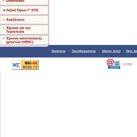
Downloads
Λεξικό Όρων Γ' ΚΠΣ
Αναζήτηση
Έρευνα για την
Τεχνολογία
Έρευνα ικανοποίησης
χρηστών (VPRC)
Ταυτότητα
:
Προσβασιμότητα
:
Χάρτης Ιστού
:
Όροι Χ
©2005