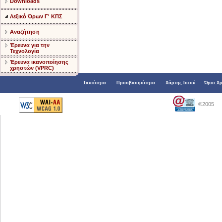
Downloads
Λεξικό Όρων Γ' ΚΠΣ
Αναζήτηση
Έρευνα για την
Τεχνολογία
Έρευνα ικανοποίησης
χρηστών (VPRC)
Ταυτότητα
:
Προσβασιμότητα
:
Χάρτης Ιστού
:
Όροι Χ
©2005