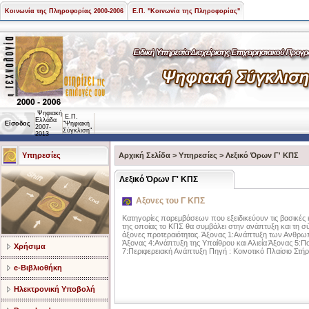
Κοινωνία της Πληροφορίας 2000-2006
Ε.Π. "Κοινωνία της Πληροφορίας"
Ψηφιακή
Ε.Π.
Ελλάδα
Είσοδος
"Ψηφιακή
2007-
Σύγκλιση"
2013
Υπηρεσίες
Αρχική Σελίδα
>
Υπηρεσίες
>
Λεξικό Όρων Γ' ΚΠΣ
Λεξικό Όρων Γ' ΚΠΣ
Αξονες του Γ KΠΣ
Κατηγορίες παρεμβάσεων που εξειδικεύουν τις βασικές 
της οποίας το KΠΣ θα συμβάλει στην ανάπτυξη και τη σ
άξονες προτεραιότητας. Άξονας 1:Ανάπτυξη των Ανθρω
Άξονας 4:Ανάπτυξη της Υπαίθρου και Αλιεία Άξονας 5:Π
Χρήσιμα
7:Περιφερειακή Ανάπτυξη Πηγή : Κοινοτικό Πλαίσιο Στή
e-Βιβλιοθήκη
Ηλεκτρονική Υποβολή