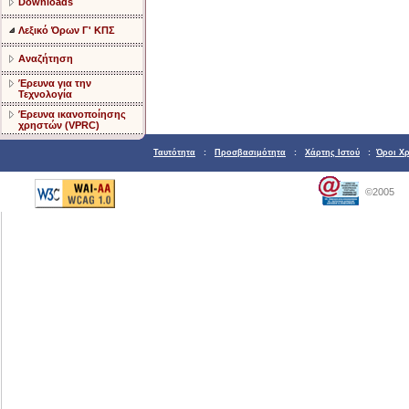
Downloads
Λεξικό Όρων Γ' ΚΠΣ
Αναζήτηση
Έρευνα για την
Τεχνολογία
Έρευνα ικανοποίησης
χρηστών (VPRC)
Ταυτότητα
:
Προσβασιμότητα
:
Χάρτης Ιστού
:
Όροι Χ
©2005