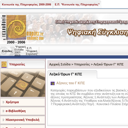
Κοινωνία της Πληροφορίας 2000-2006
Ε.Π. "Κοινωνία της Πληροφορίας"
Ψηφιακή
Ε.Π.
Ελλάδα
Είσοδος
"Ψηφιακή
2007-
Σύγκλιση"
2013
Υπηρεσίες
Αρχική Σελίδα
>
Υπηρεσίες
>
Λεξικό Όρων Γ' ΚΠΣ
Λεξικό Όρων Γ' ΚΠΣ
Αξονες του Γ KΠΣ
Κατηγορίες παρεμβάσεων που εξειδικεύουν τις βασικές 
της οποίας το KΠΣ θα συμβάλει στην ανάπτυξη και τη σ
άξονες προτεραιότητας. Άξονας 1:Ανάπτυξη των Ανθρω
Άξονας 4:Ανάπτυξη της Υπαίθρου και Αλιεία Άξονας 5:Π
Χρήσιμα
7:Περιφερειακή Ανάπτυξη Πηγή : Κοινοτικό Πλαίσιο Στή
e-Βιβλιοθήκη
Ηλεκτρονική Υποβολή