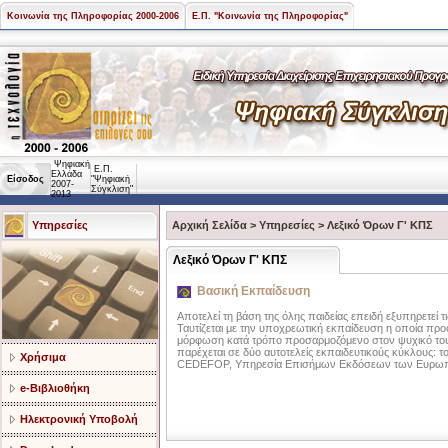
Κοινωνία της Πληροφορίας 2000-2006
Ε.Π. "Κοινωνία της Πληροφορίας"
Ψηφιακή
Ε.Π.
Ελλάδα
Είσοδος
"Ψηφιακή
2007-
Σύγκλιση"
2013
Υπηρεσίες
Αρχική Σελίδα
>
Υπηρεσίες
>
Λεξικό Όρων Γ' ΚΠΣ
Λεξικό Όρων Γ' ΚΠΣ
Βασική Εκπαίδευση
Αποτελεί τη βάση της όλης παιδείας επειδή εξυπηρετεί τ
Ταυτίζεται με την υποχρεωτική εκπαίδευση η οποία προο
μόρφωση κατά τρόπο προσαρμοζόμενο στον ψυχικό τους
παρέχεται σε δύο αυτοτελείς εκπαιδευτικούς κύκλους: τ
Χρήσιμα
CEDEFOP, Υπηρεσία Επισήμων Εκδόσεων των Ευρωπα
e-Βιβλιοθήκη
Ηλεκτρονική Υποβολή