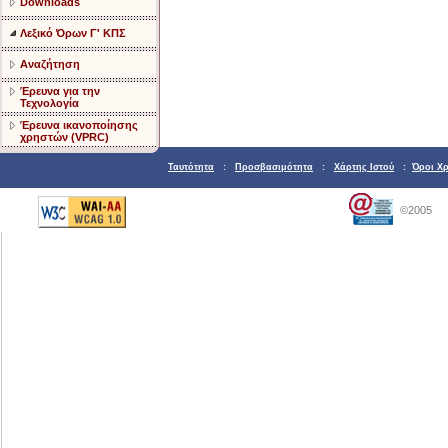
Downloads
Λεξικό Όρων Γ' ΚΠΣ
Αναζήτηση
Έρευνα για την
Τεχνολογία
Έρευνα ικανοποίησης
χρηστών (VPRC)
Ταυτότητα
:
Προσβασιμότητα
:
Χάρτης Ιστού
:
Όροι Χ
©2005