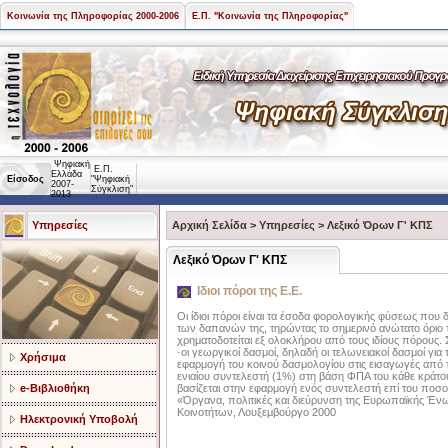
Κοινωνία της Πληροφορίας 2000-2006
Ε.Π. "Κοινωνία της Πληροφορίας"
Ψηφιακή
Ε.Π.
Ελλάδα
Είσοδος
"Ψηφιακή
2007-
Σύγκλιση"
2013
Υπηρεσίες
Αρχική Σελίδα
>
Υπηρεσίες
>
Λεξικό Όρων Γ' ΚΠΣ
Λεξικό Όρων Γ' ΚΠΣ
Ιδιοι πόροι της E.E.
Οι ίδιοι πόροι είναι τα έσοδα φορολογικής φύσεως που 
των δαπανών της, τηρώντας το σημερινό ανώτατο όριο 
χρηματοδοτείται εξ ολοκλήρου από τους ιδίους πόρους. 
·οι γεωργικοί δασμοί, δηλαδή οι τελωνειακοί δασμοί γι
Χρήσιμα
εφαρμογή του κοινού δασμολογίου στις εισαγωγές από
ενιαίου συντελεστή (1%) στη βάση ΦΠA του κάθε κράτο
e-Βιβλιοθήκη
βασίζεται στην εφαρμογή ενός συντελεστή επί του π
«Όργανα, πολιτικές και διεύρυνση της Ευρωπαϊκής 
Κοινοτήτων, Λουξεμβούργο 2000
Ηλεκτρονική Υποβολή