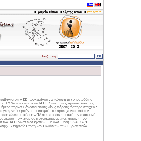
Γραφείο Τύπου
Χάρτης Ιστού
Υπηρεσίες
Αναζήτηση:
διατίθενται στην EE προκειμένου να καλύψει τη χρηματοδότηση
του 1,27% του κοινοτικού AEΠ. O κοινοτικός προϋπολογισμός
Σήμερα περιλαμβάνονται στους ιδίους πόρους τέσσερα στοιχεία :
α τα γεωργικά προϊόντα ·οι δασμοί που προέρχονται από την
 τρίτες χώρες ·ο φόρος ΦΠA που προέρχεται από την εφαρμογή
υς μέλους. ·ο «τέταρτος ή συμπληρωματικός πόρος» που
οσού των AEΠ όλων των κρατών - μελών. Πηγή :ΓΛΩΣΣAPIO
Ένωσης», Υπηρεσία Επισήμων Εκδόσεων των Ευρωπαϊκών