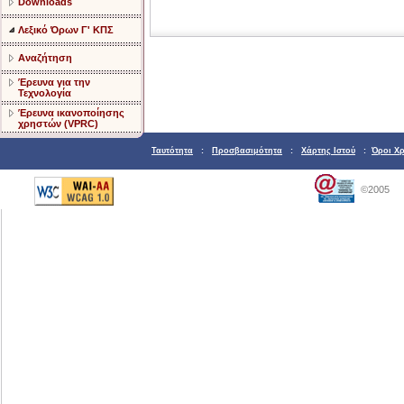
Downloads
Λεξικό Όρων Γ' ΚΠΣ
Αναζήτηση
Έρευνα για την
Τεχνολογία
Έρευνα ικανοποίησης
χρηστών (VPRC)
Ταυτότητα
:
Προσβασιμότητα
:
Χάρτης Ιστού
:
Όροι Χ
©2005