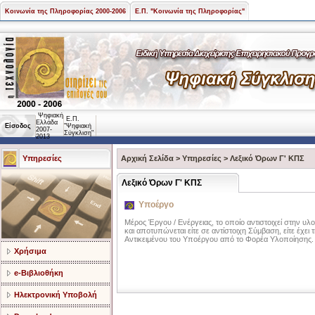
Κοινωνία της Πληροφορίας 2000-2006
Ε.Π. "Κοινωνία της Πληροφορίας"
Ψηφιακή
Ε.Π.
Ελλάδα
Είσοδος
"Ψηφιακή
2007-
Σύγκλιση"
2013
Υπηρεσίες
Αρχική Σελίδα
>
Υπηρεσίες
>
Λεξικό Όρων Γ' ΚΠΣ
Λεξικό Όρων Γ' ΚΠΣ
Υποέργο
Μέρος Έργου / Ενέργειας, το οποίο αντιστοιχεί στην υλ
και αποτυπώνεται είτε σε αντίστοιχη Σύμβαση, είτε έχει
Αντικειμένου του Υποέργου από το Φορέα Υλοποίησης.
Χρήσιμα
e-Βιβλιοθήκη
Ηλεκτρονική Υποβολή