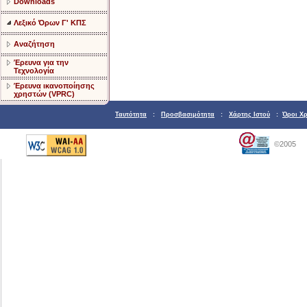
Downloads
Λεξικό Όρων Γ' ΚΠΣ
Αναζήτηση
Έρευνα για την
Τεχνολογία
Έρευνα ικανοποίησης
χρηστών (VPRC)
Ταυτότητα
:
Προσβασιμότητα
:
Χάρτης Ιστού
:
Όροι Χ
©2005