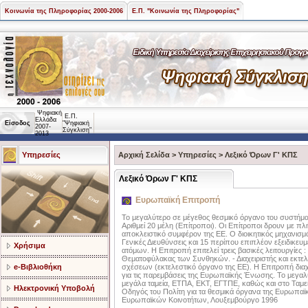
Κοινωνία της Πληροφορίας 2000-2006
Ε.Π. "Κοινωνία της Πληροφορίας"
Ψηφιακή
Ε.Π.
Ελλάδα
Είσοδος
"Ψηφιακή
2007-
Σύγκλιση"
2013
Υπηρεσίες
Αρχική Σελίδα
>
Υπηρεσίες
>
Λεξικό Όρων Γ' ΚΠΣ
Λεξικό Όρων Γ' ΚΠΣ
Ευρωπαϊκή Επιτροπή
Το μεγαλύτερο σε μέγεθος θεσμικό όργανο του συστήμα
Αριθμεί 20 μέλη (Επίτροποι). Οι Επίτροποι δρουν με πλ
αποκλειστικό συμφέρον της EE. Ο διοικητικός μηχανι
Γενικές Διευθύνσεις και 15 περίπου επιπλέον εξειδικε
Χρήσιμα
ατόμων. Η Επιτροπή επιτελεί τρεις βασικές λειτουργίε
Θεματοφύλακας των Συνθηκών. - Διαχειριστής και εκτ
e-Βιβλιοθήκη
σχέσεων (εκτελεστικό όργανο της EE). Η Επιτροπή διαχ
για τις παρεμβάσεις της Ευρωπαϊκής Ένωσης. Το μεγα
μεγάλα ταμεία, ETΠA, EKT, EΓTΠE, καθώς και στο Ταμ
Ηλεκτρονική Υποβολή
Οδηγός του Πολίτη για τα θεσμικά όργανα της Ευρωπ
Ευρωπαϊκών Κοινοτήτων, Λουξεμβούργο 1996