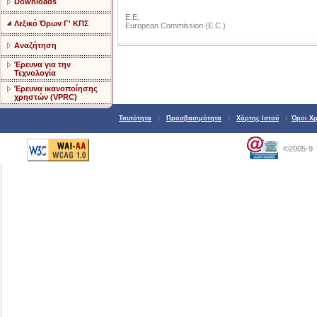
Downloads
E.E.
Λεξικό Όρων Γ' ΚΠΣ
European Commission (E.C.)
Αναζήτηση
Έρευνα για την
Τεχνολογία
Έρευνα ικανοποίησης
χρηστών (VPRC)
Ταυτότητα
:
Προσβασιμότητα
:
Χάρτης Ιστού
:
Όροι Χ
©2005-9