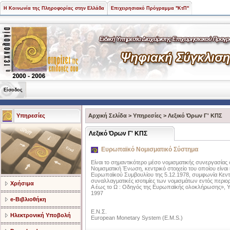
Η Κοινωνία της Πληροφορίας στην Ελλάδα
Επιχειρησιακό Πρόγραμμα "ΚτΠ"
Είσοδος
Υπηρεσίες
Αρχική Σελίδα
>
Υπηρεσίες
>
Λεξικό Όρων Γ' ΚΠΣ
Λεξικό Όρων Γ' ΚΠΣ
Ευρωπαϊκό Νομισματικό Σύστημα
Είναι το σημαντικότερο μέσο νομισματικής συνεργασία
Νομισματική Ένωση, κεντρικό στοιχείο του οποίου είν
Ευρωπαϊκού Συμβουλίου της 5.12.1978, συμφωνία Κεντ
συναλλαγματικές ισοτιμίες των νομισμάτων εντός περ
Χρήσιμα
Α έως το Ω : Οδηγός της Ευρωπαϊκής ολοκλήρωσης»,
1997
e-Βιβλιοθήκη
E.N.Σ.
Ηλεκτρονική Υποβολή
European Monetary System (E.M.S.)