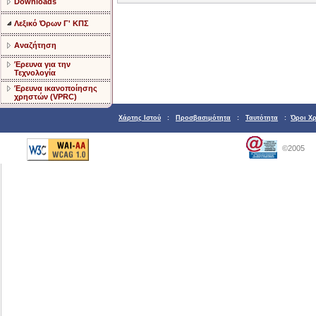
Downloads
Λεξικό Όρων Γ' ΚΠΣ
Αναζήτηση
Έρευνα για την
Τεχνολογία
Έρευνα ικανοποίησης
χρηστών (VPRC)
Χάρτης Ιστού
:
Προσβασιμότητα
:
Ταυτότητα
:
Όροι Χ
©2005