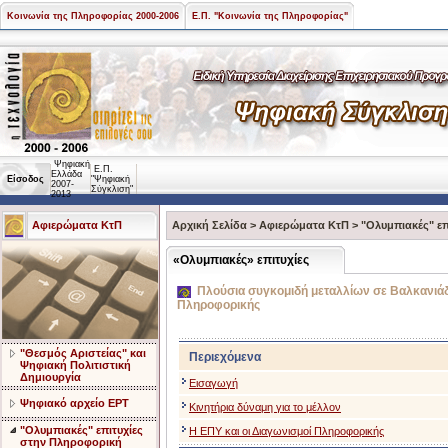
Κοινωνία της Πληροφορίας 2000-2006
Ε.Π. "Κοινωνία της Πληροφορίας"
Ψηφιακή
Ε.Π.
Ελλάδα
Είσοδος
"Ψηφιακή
2007-
Σύγκλιση"
2013
Αφιερώματα ΚτΠ
Αρχική Σελίδα
>
Αφιερώματα ΚτΠ
>
"Ολυμπιακές" ε
«Ολυμπιακές» επιτυχίες
Πλούσια συγκομιδή μεταλλίων σε Βαλκανιά
Πληροφορικής
"Θεσμός Αριστείας" και
Περιεχόμενα
Ψηφιακή Πολιτιστική
Δημιουργία
Εισαγωγή
Ψηφιακό αρχείο ΕΡΤ
Κινητήρια δύναμη για το μέλλον
"Ολυμπιακές" επιτυχίες
Η ΕΠΥ και οι Διαγωνισμοί Πληροφορικής
στην Πληροφορική