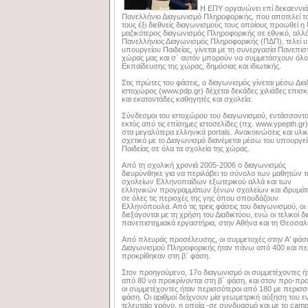
Η ΕΠΥ οργανώνει επί δεκαεννιά
Πανελλήνιο Διαγωνισμό Πληροφορικής, που αποτελεί το
τους έξι διεθνείς διαγωνισμούς τους οποίους προωθεί η
μαζικότερος διαγωνισμός Πληροφορικής σε εθνικό, αλλά
Πανελλήνιος Διαγωνισμός Πληροφορικής (ΠΔΠ), τελεί υπ
υπουργείου Παιδείας, γίνεται με τη συνεργασία Πανεπι
χώρας μας και σ΄ αυτόν μπορούν να συμμετάσχουν όλοι
Εκπαίδευσης της χώρας, δημόσιας και ιδιωτικής.
Στις πρώτες του φάσεις, ο διαγωνισμός γίνεται μέσω Διαδ
ιστοχώρος (www.pdp.gr) δέχεται δεκάδες χιλιάδες επισκ
και εκατοντάδες καθηγητές και σχολεία.
Σύνδεσμοι του ιστοχώρου του διαγωνισμού, εντάσσοντα
εκτός από τις επίσημες ιστοσελίδες (πχ. www.ypepth.gr)
στα μεγαλύτερα ελληνικά portals. Ανακοινώσεις και υλι
σχετικό με το Διαγωνισμό διανέμεται μέσω του υπουργε
Παιδείας σε όλα τα σχολεία της χώρας.
Από τη σχολική χρονιά 2005-2006 ο διαγωνισμός
διευρύνθηκε για να περιλάβει το σύνολο των μαθητών 
σχολείων Ελληνοπαίδων εξωτερικού αλλά και των
ελληνικών προγραμμάτων ξένων σχολείων και ιδρυμά
σε όλες τις περιοχές της γης όπου σπουδάζουν
Ελληνόπουλα. Από τις τρεις φάσεις του διαγωνισμού, οι
διεξάγονται με τη χρήση του Διαδικτύου, ενώ οι τελικοί δ
πανεπιστημιακά εργαστήρια, στην Αθήνα και τη Θεσσαλ
Από πλευράς προσέλευσης, οι συμμετοχές στην Α' φάσ
Διαγωνισμού Πληροφορικής ήταν πάνω από 400 και περ
προκρίθηκαν στη β΄ φάση.
Στον προηγούμενο, 17ο διαγωνισμό οι συμμετέχοντες ή
από 80 να προκρίνονται στη β΄ φάση, και στον προ-πρ
οι συμμετέχοντες ήταν περισσότεροι από 180 με περισσ
φάση. Οι αριθμοί δείχνουν μία γεωμετρική αύξηση του 
τελευταίο χρόνο, η οποία -σε συνδυασμό και με το cam