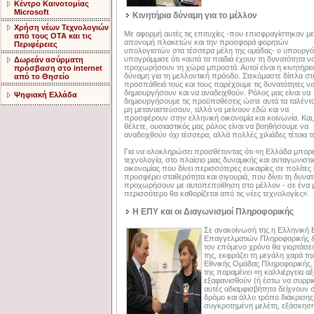
Κέντρο Καινοτομίας
Microsoft
Κινητήρια δύναμη για το μέλλον
Χρήση νέων Τεχνολογιών
Με αφορμή αυτές τις επιτυχίες -που επισφραγίστηκαν με
από τους ΟΤΑ και τις
απονομή πλακετών και την προσφορά φορητών
Περιφέρειες
υπολογιστών στα τέσσερα μέλη της ομάδας- ο υπουργό
υπογράμμισε ότι «αυτά τα παιδιά έχουν τη δυνατότητα ν
Δωρεάν ασύρματη
προχωρήσουν τη χώρα μπροστά. Αυτοί είναι η κινητήριο
πρόσβαση στο internet
δύναμη για τη μελλοντική πρόοδο. Στεκόμαστε δίπλα στ
από το Θησείο
προσπάθειά τους και τους παρέχουμε τις δυνατότητες ν
δημιουργήσουν και να αναδειχθούν. Ρόλος μας είναι να
Ψηφιακή Ελλάδα
δημιουργήσουμε τις προϋποθέσεις ώστε αυτά τα ταλέντ
μη μεταναστεύσουν, αλλά να μείνουν εδώ και να
προσφέρουν στην ελληνική οικονομία και κοινωνία. Και,
θέλετε, ουσιαστικός μας ρόλος είναι να βοηθήσουμε να
αναδειχθούν όχι τέσσερα, αλλά πολλές χιλιάδες τέτοια τ
Για να ολοκληρώσει προσθέτοντας ότι «η Ελλάδα μπορεί
τεχνολογία, στο πλαίσιο μιας δυναμικής και ανταγωνιστι
οικονομίας που δίνει περισσότερες ευκαιρίες σε πολίτες 
προσφέρει σταθερότητα και σιγουριά, που δίνει τη δυνατ
προχωρήσουν με αυτοπεποίθηση στο μέλλον - σε ένα 
περισσότερο θα καθορίζεται από τις νέες τεχνολογίες».
Η ΕΠΥ και οι Διαγωνισμοί Πληροφορικής
Σε ανακοίνωσή της η Ελληνική 
Επαγγελματιών Πληροφορικής &
τον επόμενο χρόνο θα γιορτάσει 
της, εκφράζει τη μεγάλη χαρά της 
Εθνικής Ομάδας Πληροφορικής, 
της παραμένει «η καλλιέργεια α
εξαφανισθούν (ή έστω να συρρι
αυτές αδιαμφισβήτητα δείχνουν 
δρόμο και άλλο τρόπο διάκρισης
συγκροτημένη μελέτη, εξάσκηση