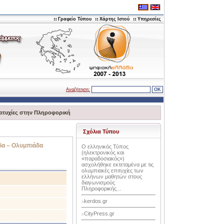
Γραφείο Τύπου
Χάρτης Ιστού
Υπηρεσίες
Αναζήτηση:
πιτυχίες στην Πληροφορική
Σχόλια Τύπου
δα – Ολυμπιάδα
O ελληνικός Τύπος
(ηλεκτρονικός και
«παραδοσιακός»)
ασχολήθηκε εκτεταμένα με τις
ολυμπιακές επιτυχίες των
ελλήνων μαθητών στους
διαγωνισμούς
Πληροφορικής...
kerdos.gr
CityPress.gr