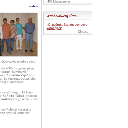
PC Magazine.gr
Αποδελτίωση Τύπου
Οι μαθητές δεν κάνουν μόνο
καταλήψεις
Εξπρές
 διοργανώνει κάθε χρόνο
ρίοδο 2005-6 είχε ως μέλη
. εκπαιδ. Μαντουλίδη
ρίου,
Διονύσιο Ζήνδρο
(Γ΄
υ), 8ο Λάρισας, συμμετείχε
ιεθνή Ολυμπιάδα
 και σ’ αυτήν η Ελλάδα
ον
Χρήστο Τζάμο
, χάλκινο
τουλίδη
και χάλκινο με τον
του Μεξικού και εκεί οι
σαν αργυρά μετάλλια.