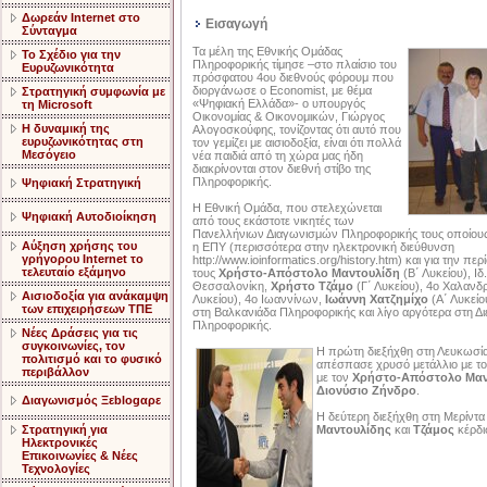
Δωρεάν Internet στο
Εισαγωγή
Σύνταγμα
Τα μέλη της Εθνικής Ομάδας
Το Σχέδιο για την
Πληροφορικής τίμησε –στο πλαίσιο του
Ευρυζωνικότητα
πρόσφατου 4ου διεθνούς φόρουμ που
διοργάνωσε ο Economist, με θέμα
Στρατηγική συμφωνία με
«Ψηφιακή Ελλάδα»- ο υπουργός
τη Microsoft
Οικονομίας & Οικονομικών, Γιώργος
Η δυναμική της
Αλογοσκούφης, τονίζοντας ότι αυτό που
ευρυζωνικότητας στη
τον γεμίζει με αισιοδοξία, είναι ότι πολλά
Μεσόγειο
νέα παιδιά από τη χώρα μας ήδη
διακρίνονται στον διεθνή στίβο της
Πληροφορικής.
Ψηφιακή Στρατηγική
Η Εθνική Ομάδα, που στελεχώνεται
Ψηφιακή Αυτοδιοίκηση
από τους εκάστοτε νικητές των
Πανελλήνιων Διαγωνισμών Πληροφορικής τους οποίους
Αύξηση χρήσης του
η ΕΠΥ (περισσότερα στην ηλεκτρονική διεύθυνση
γρήγορου Internet το
http://www.ioinformatics.org/history.htm) και για την πε
τελευταίο εξάμηνο
τους
Χρήστο-Απόστολο Μαντουλίδη
(Β΄ Λυκείου), Ιδ
Θεσσαλονίκη,
Χρήστο Τζάμο
(Γ΄ Λυκείου), 4ο Χαλανδ
Αισιοδοξία για ανάκαμψη
Λυκείου), 4ο Ιωαννίνων,
Ιωάννη Χατζημίχο
(Α΄ Λυκείο
των επιχειρήσεων ΤΠΕ
στη Βαλκανιάδα Πληροφορικής και λίγο αργότερα στη Δ
Πληροφορικής.
Nέες Δράσεις για τις
συγκοινωνίες, τον
Η πρώτη διεξήχθη στη Λευκωσία,
πολιτισμό και το φυσικό
απέσπασε χρυσό μετάλλιο με τ
περιβάλλον
με τον
Χρήστο-Απόστολο Μαν
Διονύσιο Ζήνδρο
.
Διαγωνισμός Ξεblogαρε
Η δεύτερη διεξήχθη στη Μερίντα 
Στρατηγική για
Μαντουλίδης
και
Τζάμος
κέρδι
Ηλεκτρονικές
Επικοινωνίες & Νέες
Τεχνολογίες