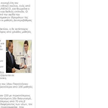
 συνεχή έτη τον
 εθνικό σκέλος, ενός από
 UNESCO, και θεωρείται ο
 και διεθνές επίπεδο. Ο
ό την αιγίδα του
στημιακών Ιδρυμάτων της
 οι μαθητές Δευτεροβάθμιας
ικτύου, ο δε αντίστοιχος
έψεις από χιλιάδες μαθητές
ι
 και
κό
ίου
των
των
 δύο
ιεξάγονται σε
ονίκη.
η του 18ου Πανελλήνιου
ισσότεροι από 100 μαθητές
ταν 220 με περισσότερους
οηγούμενο,16ο διαγωνισμό,
ότερους από 70 στη β΄
ενδιαφέροντος των νέων, τον
p προετοιμασίας, που