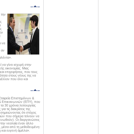
 την
ς
α
ς
ην
α
α να
 αν
αλέντα».
 να γίνει ισχυρή στην
κής οικονομίας. Μιας
και επιχειρήσεις, που τους
ότητα στους νέους της να
μέλλον που όλο και
Εταιρεία Επιστημόνων &
 Επικοινωνιών (ΕΠΥ), που
τα 30 χρόνια λειτουργίας
για τις διακρίσεις της
σημειώνοντας ότι στόχος
ξιών που σήμερα τείνουν να
κνωθούν). Οι διοργανώσεις
στην νεολαία έναν άλλο
, μέσα από τη μεθοδευμένη-
 και ευγενή άμιλλα».