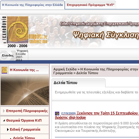
Η Κοινωνία της Πληροφορίας στην Ελλάδα
Επιχειρησιακό Πρόγραμμα "ΚτΠ"
Ψηφιακή
Ελλάδα
Είσοδος
2007-
2013
Αρχική Σελίδα
>
Η Κοινωνία της Πληροφορίας στην
Η Κοινωνία της ...
Γραμματεία
>
Δελτία Τύπου
Δελτία Τύπου
Ενημερωθείτε για τις τελευταίες εξελίξεις και διαβάστε τ
Επιτροπή Πληροφορικής
Ξεκίνησε την Τρίτη 15 Σεπτεμβρίου
(17/9/2009)
δράσης digi-lodge
Θεσμικά Όργανα ΚτΠ
H δράση απευθύνεται σε περισσότερα από 9.000 ξενοδο
και υλοποιείται στο πλαίσιο της Ψηφιακής Στρατηγικής
Ειδική Γραμματεία
Οικονομικών και Τουριστικής Ανάπτυξης.
Δελτία Τύπου