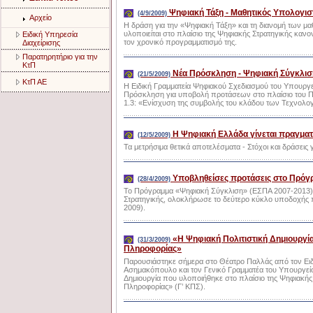
Ψηφιακή Τάξη - Μαθητικός Υπολογισ
(4/9/2009)
Αρχείο
Η δράση για την «Ψηφιακή Τάξη» και τη διανομή των μα
υλοποιείται στο πλαίσιο της Ψηφιακής Στρατηγικής κανον
Ειδική Υπηρεσία
τον χρονικό προγραμματισμό της.
Διαχείρισης
Παρατηρητήριο για την
ΚτΠ
Νέα Πρόσκληση - Ψηφιακή Σύγκλισ
(21/5/2009)
ΚτΠ ΑΕ
Η Ειδική Γραμματεία Ψηφιακού Σχεδιασμού του Υπουργ
Πρόσκληση για υποβολή προτάσεων στο πλαίσιο του Π
1.3: «Ενίσχυση της συμβολής του κλάδου των Τεχνολογ
Η Ψηφιακή Ελλάδα γίνεται πραγματ
(12/5/2009)
Τα μετρήσιμα θετικά αποτελέσματα - Στόχοι και δράσεις
Υποβληθείσες προτάσεις στο Πρόγ
(28/4/2009)
Το Πρόγραμμα «Ψηφιακή Σύγκλιση» (ΕΣΠΑ 2007-2013), 
Στρατηγικής, ολοκλήρωσε το δεύτερο κύκλο υποδοχής
2009).
«Η Ψηφιακή Πολιτιστική Δημιουργί
(31/3/2009)
Πληροφορίας»
Παρουσιάστηκε σήμερα στο Θέατρο Παλλάς από τον Ειδ
Ασημακόπουλο και τον Γενικό Γραμματέα του Υπουργείου
Δημιουργία που υλοποιήθηκε στο πλαίσιο της Ψηφιακής
Πληροφορίας» (Γ’ ΚΠΣ).