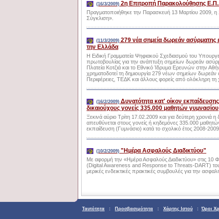
2η Επιτροπή Παρακολούθησης Ε.Π. 
(16/3/2009)
Πραγματοποιήθηκε την Παρασκευή 13 Μαρτίου 2009, 
Σύγκλιση».
279 νέα σημεία δωρεάν ασύρματης 
(11/3/2009)
την Ελλάδα
Η Ειδική Γραμματεία Ψηφιακού Σχεδιασμού του Υπουργεί
πρωτοβουλίας για την ανάπτυξη σημείων δωρεάν ασύρμ
Πλατεία Κοτζιά και το Εθνικό Ίδρυμα Ερευνών στην Αθή
χρηματοδοτεί τη δημιουργία 279 νέων σημείων δωρεάν 
Περιφέρειες, ΤΕΔΚ και άλλους φορείς από ολόκληρη τη
Δυνατότητα κατ' οίκον εκπαίδευση
(16/2/2009)
δικαιούχους γονείς 335.000 μαθητών γυμνασίου
Ξεκινά αύριο Τρίτη 17.02.2009 και για δεύτερη χρονιά η
απευθύνεται στους γονείς ή κηδεμόνες 335.000 μαθητ
εκπαίδευση (Γυμνάσιο) κατά το σχολικό έτος 2008-2009 
"Ημέρα Ασφαλούς Διαδικτύου"
(10/2/2009)
Με αφορμή την «Ημέρα Ασφαλούς Διαδικτύου» στις 10 
(Digital Awareness and Response to Threats-DART) το
μερικές ενδεικτικές πρακτικές συμβουλές για την ασφαλή
Ταυτότητα
:
Προσβασιμότητα
:
Χάρτης Ιστού
:
Όροι Χ